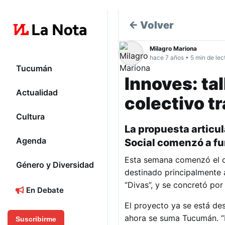
← Volver
Milagro Mariona
hace 7 años • 5 min de lec
Tucumán
Innoves: tal
Actualidad
colectivo t
Cultura
La propuesta articul
Agenda
Social comenzó a f
Esta semana comenzó el cur
Género y Diversidad
destinado principalmente 
“Divas”, y se concretó por
En Debate
El proyecto ya se está des
ahora se suma Tucumán. “D
Suscribirme