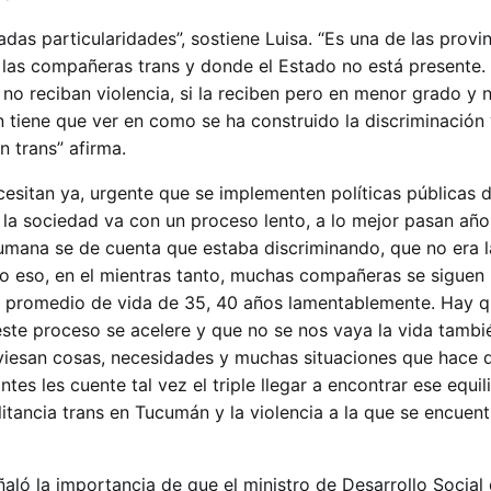
as particularidades”, sostiene Luisa. “Es una de las provin
 las compañeras trans y donde el Estado no está presente.
no reciban violencia, si la reciben pero en menor grado y 
 tiene que ver en como se ha construido la discriminación 
n trans” afirma.
esitan ya, urgente que se implementen políticas públicas d
Y la sociedad va con un proceso lento, a lo mejor pasan añ
umana se de cuenta que estaba discriminando, que no era 
do eso, en el mientras tanto, muchas compañeras se siguen
 promedio de vida de 35, 40 años lamentablemente. Hay q
te proceso se acelere y que no se nos vaya la vida tambi
iesan cosas, necesidades y muchas situaciones que hace q
es les cuente tal vez el triple llegar a encontrar ese equili
litancia trans en Tucumán y la violencia a la que se encuen
eñaló la importancia de que el ministro de Desarrollo Social 