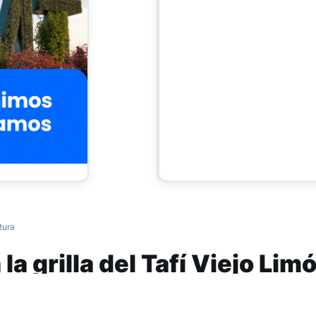
tura
a grilla del Tafí Viejo Lim