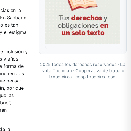
cias en la
 En Santiago
no es tan
y el estigma
e inclusión y
os y años
2025 todos los derechos reservados · La
la forma de
Nota Tucumán · Cooperativa de trabajo
 muriendo y
tropa circa ·
coop.topacirca.com
ue pensar
én, por que
ue las
brio”,
tran
de la