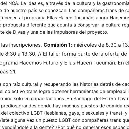
el NOA. La idea es, a través de la cultura y la gastronomía
te de nuestro país se conozcan. Las compañeras trans de 
ertenecen al programa Ellas Hacen Tucumán, ahora Hacemos
 propuesta diferente que apunta a conservar la cultura regi
nte de Divas y una de las impulsoras del proyecto.
 las inscripciones.
Comisión 1
: miércoles de 8.30 a 13.
de 8.30 a 13.30. // El taller forma parte de la oferta de
rograma Hacemos Futuro y Ellas Hacen Tucumán. En e
cas 21.
 con raíz cultural y recuperando las historias detrás de ca
el colectivo trans logre obtener herramientas de empleabil
ermine solo en capacitaciones. En Santiago del Estero hay 
n predios grandes donde hay muchos puestos de comida reg
del colectivo LGBT (lesbianas, gays, bisexuales y trans), y
 ¿Viste alguna vez un puesto LGBT con compañeras trans qu
vendiéndole a la gente? ¿Por qué no generar esos espacio