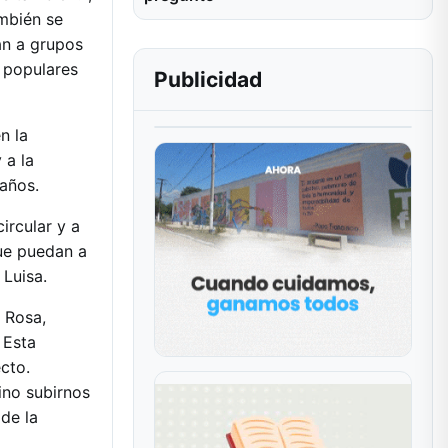
mbién se
an a grupos
 populares
Publicidad
n la
 a la
 años.
ircular y a
que puedan a
 Luisa.
 Rosa,
 Esta
cto.
ino subirnos
de la