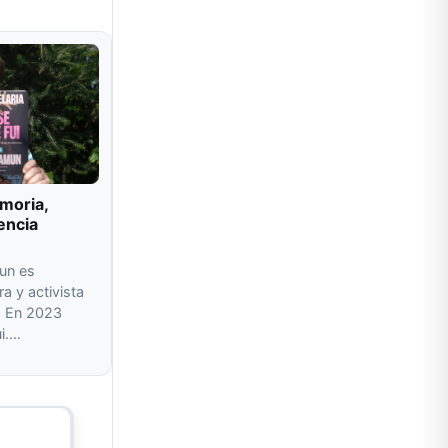
moria,
encia
un es
ra y activista
a. En 2023
ui.…