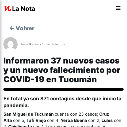
← Volver
hace 6 años • 1 min de lectura
Informaron 37 nuevos casos
y un nuevo fallecimiento por
COVID-19 en Tucumán
Coronavirus
En total ya son 871 contagios desde que inicio la
pandemia.
San Miguel de Tucumán
cuenta con 23 casos;
Cruz
Alta
con 5;
Tafí Viejo
con 4;
Yerba Buena
con 2;
Lules
con
2;
Chicligasta
con 1. Los mismos se encuentran en