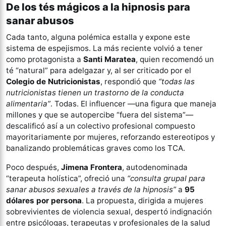
De los tés mágicos a la hipnosis para
sanar abusos
Cada tanto, alguna polémica estalla y expone este
sistema de espejismos. La más reciente volvió a tener
como protagonista a
Santi Maratea
, quien recomendó un
té “natural” para adelgazar y, al ser criticado por el
Colegio de Nutricionistas
, respondió que
“todas las
nutricionistas tienen un trastorno de la conducta
alimentaria”
. Todas. El influencer —una figura que maneja
millones y que se autopercibe “fuera del sistema”—
descalificó así a un colectivo profesional compuesto
mayoritariamente por mujeres, reforzando estereotipos y
banalizando problemáticas graves como los TCA.
Poco después,
Jimena Frontera
, autodenominada
“terapeuta holística”, ofreció una
“consulta grupal para
sanar abusos sexuales a través de la hipnosis”
a
95
dólares por persona
. La propuesta, dirigida a mujeres
sobrevivientes de violencia sexual, despertó indignación
entre psicólogas, terapeutas y profesionales de la salud