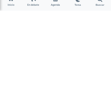
Inicio
En debate
Agenda
Tema
Buscar
Cine
Por
Sol Cicorio.
Esta nota fue escrita en el marco de la
materia Entrevistas de la carrera de Periodismo y
Producción de contenidos de
Escuela de Comunicación
Eter
.