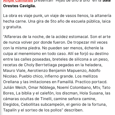
Angie Camuñas
presentan “Hijas de uno a uno” en la
Sala
Orestes Caviglia
.
La obra es viaje punk, un viaje de vasos llenos, la altanería
hecha carne. Una gira de 5to año de escuela pública, laica
y gratuita.
“Alfareras de la noche, de la acidez estomacal. Son el arte
de nunca volver por donde fueron. De tropezar mil veces
con la misma piedra. No pueden ser menos, échenle la
culpa al menemismo en todo caso. Allí se forjó su destino
entre las calles poseadas, breteles de silicona a un peso,
recetas de Choly Berrtetiaga pegadas en la heladera,
Mauro Viale, Aerotienzo Benjamin Mapuenzo, Adolfo
Nicolao. Pueblo chico, infierno grande. Los mellizos
Orellana y las imitaciones en Famaillá. Practico portacd.
Julián Weich, Omar Nóblega, Noemí Colombano, Mtv, Tato
Bores, La biblia y el calefón, los discman, Hola Susana, las
cámaras ocultas de Tinelli, camine señora camine,
Elegidos, Cebollitas subcampeón, el genio de la fortuna,
Tapalín y el sorteo de los pollos” describen.