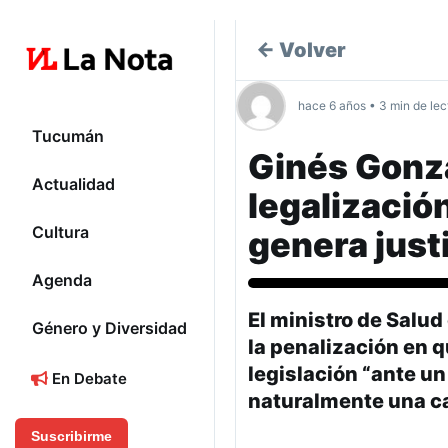
← Volver
hace 6 años • 3 min de lec
Tucumán
Ginés Gonzá
Actualidad
legalizació
Cultura
genera justi
Agenda
Aborto 2020
El ministro de Salud
Género y Diversidad
la penalización en q
legislación “ante un
En Debate
naturalmente una c
Suscribirme