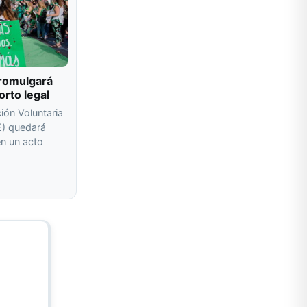
promulgará
orto legal
ción Voluntaria
E) quedará
n un acto