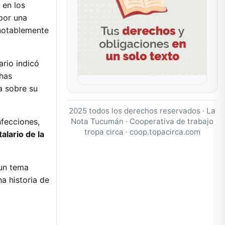
 en los
por una
 notablemente
ario indicó
chas
a sobre su
2025 todos los derechos reservados · La
Nota Tucumán · Cooperativa de trabajo
nfecciones,
tropa circa ·
coop.topacirca.com
alario de la
 un tema
a historia de