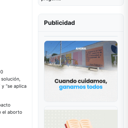
Publicidad
20
 solución,
 y “se aplica
pacto
 el aborto