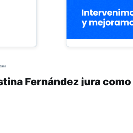
tura
istina Fernández jura como
acional
istina Fernández de Kirchner jura como senad
nto a los 23 senadores que fueron electos en l
vas de octubre, en representación de ocho pro