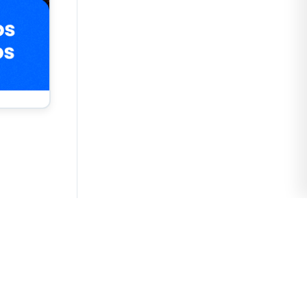
ora
as
vincias.