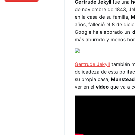
Gertrude Jekyll
fue una
h
de noviembre de 1843, Jeky
en la casa de su familia,
M
años, falleció el 8 de di
Google ha elaborado un ‘
d
más aburrido y menos bon
Gertrude Jekyll
también mo
delicadeza de esta polifac
su propia casa,
Munstead
ver en el
vídeo
que va a c