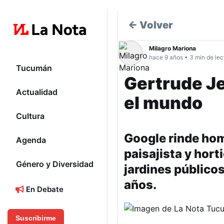
← Volver
Milagro Mariona
hace 9 años • 3 min de lec
Tucumán
Gertrude Je
Actualidad
el mundo
Cultura
Google rinde hom
Agenda
paisajista y hort
Género y Diversidad
jardines públicos
años.
En Debate
Suscribirme