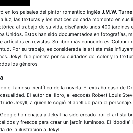
ó en los paisajes del pintor romántico inglés
J.M.W. Turne
la luz, las texturas y los matices de cada momento en sus l
ctórica al trabajo de su vida, diseñando unos 400 jardines 
os Unidos. Estos han sido documentados en fotografías, m
e artículos en revistas. Su libro más conocido es ‘Colour in
ud’. Por su trabajo, es considerada la artista más influyen
es. Jekyll fue pionera por su cuidados del color y la textu
odos los géneros.
la
on el famoso científico de la novela ‘El extraño caso de Dr.
casualidad. El autor del libro, el escocés Robert Louis Ste
ude Jekyll, a quien le cogió el apellido para el personaje.
 Google homenajea a Jekyll ha sido creado por el artista br
 cálidos y frescos para crear un jardín luminoso. El ‘doodle’
da de la ilustración a Jekyll.