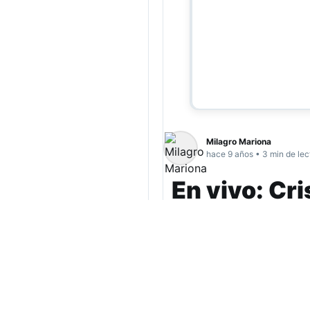
Milagro Mariona
hace 9 años • 3 min de lec
En vivo: Cr
senadora n
La ex presidenta Cr
nacional. Lo hará ju
elecciones legislati