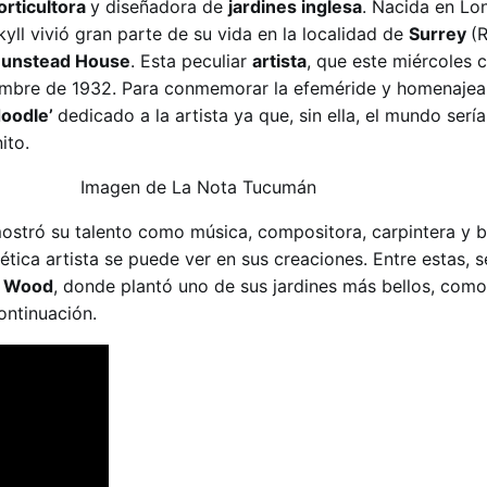
orticultora
y diseñadora de
jardines inglesa
. Nacida en Lo
ll vivió gran parte de su vida en la localidad de
Surrey
(
unstead House
. Esta peculiar
artista
, que este miércoles c
ciembre de 1932. Para conmemorar la efeméride y homenajear
oodle’
dedicado a la artista ya que, sin ella, el mundo sería
ito.
stró su talento como música, compositora, carpintera y b
ética artista se puede ver en sus creaciones. Entre estas, 
 Wood
, donde plantó uno de sus jardines más bellos, com
ontinuación.