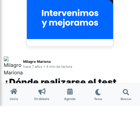
Milagro Mariona
hace 7 años • 4 min de lectura
¿Dónde realizarse el test
para detectar VIH?
Inicio
En debate
Agenda
Tema
Buscar
En el marco del Día Mundial de la Lucha
contra el sida, que se conmemora
cada
1 de diciembre a nivel mundial,
el
Ministerio de Salud de la provincia