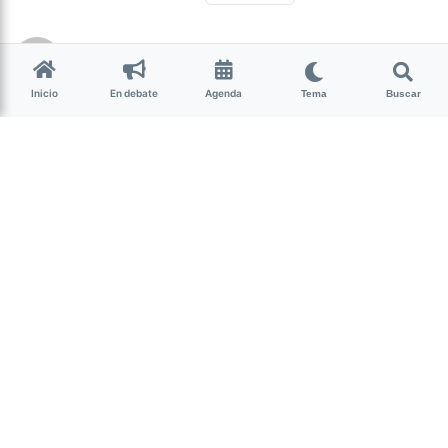
Belen Del Huerto Romero
hace 5 años • 2 min de lectura
Inicio
En debate
Agenda
Tema
Buscar
“Ni el Estado nacional, ni los
estados provinciales
hicieron campañas de
difusión masiva sobre el
derecho al aborto”
Actualidad