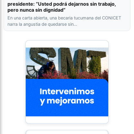
presidente: “Usted podrá dejarnos sin trabajo,
pero nunca sin dignidad”
En una carta abierta, una becaria tucumana del CONICET
narra la angustia de quedarse sin…