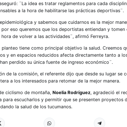
 aseguró: ¨La idea es tratar reglamentos para cada discipl
sables a la hora de habilitarse las prácticas deportivas¨.
 epidemiológica y sabemos que cuidarnos es la mejor mane
, por eso queremos que los deportistas entiendan y tomen
 hora de volver a las actividades¨, afirmó Ferreyra.
 planteo tiene como principal objetivo la salud. Creemos q
ios y en espacios reducidos afecta directamente tanto a lo
han perdido su única fuente de ingreso económico¨.
ón de la comisión, el referente dijo que desde su lugar s
rtera a los interesados para retomar de la mejor manera.
e de ciclismo de montaña,
Noelia Rodríguez
, agradeció el re
sa para escucharlos y permitir que se presenten proyectos 
uidando la salud de los tucumanos.