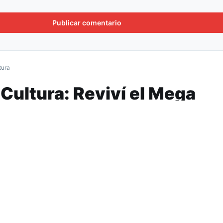
tura
 Cultura: Reviví el Mega
Centenario 2014
á ver el concierto que se realizó por los 100 a
l de Tucumán en 2014 en el que participaron
úsicos invitados como Jairo y el grupo folkló
Delivery de Cultura estrenará de manera online el
Mega Conc