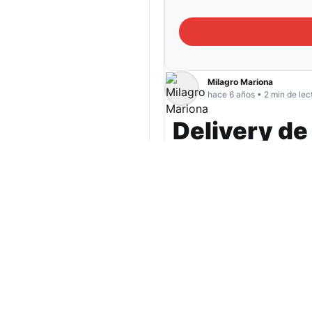
Milagro Mariona
hace 6 años • 2 min de lec
Delivery de
Concierto 
Este viernes se podr
Universidad Naciona
orquestas, coros y m
Anacrusa.
Este viernes, a las 19hs, 