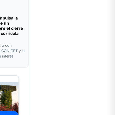
impulsa la
de un
re el cierre
 currícula
tro con
l CONICET y la
 interés