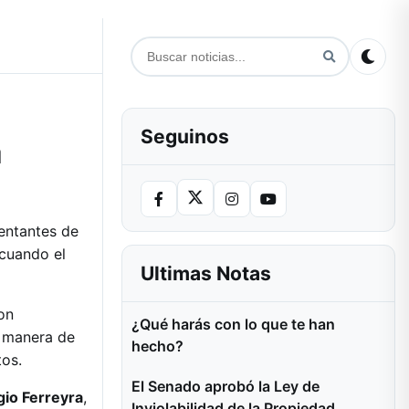
Seguinos
a
sentantes de
 cuando el
Ultimas Notas
on
¿Qué harás con lo que te han
a manera de
hecho?
tos.
El Senado aprobó la Ley de
gio Ferreyra
,
Inviolabilidad de la Propiedad