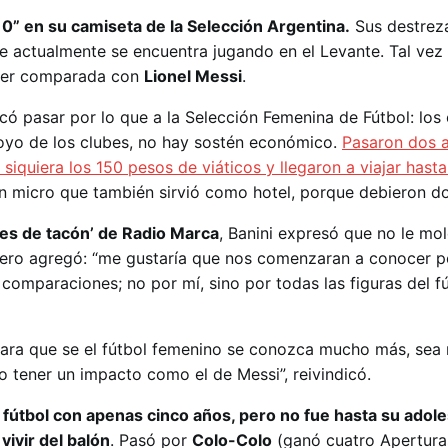
“10” en su camiseta de la Selección Argentina.
Sus destreza
de actualmente se encuentra jugando en el Levante. Tal vez
 ser comparada con
Lionel Messi
.
có pasar por lo que a la Selección Femenina de Fútbol: los
oyo de los clubes, no hay sostén económico.
Pasaron dos a
 siquiera los 150 pesos de viáticos y llegaron a viajar has
un micro que también sirvió como hotel, porque debieron do
les de tacón’ de Radio Marca
, Banini expresó que no le mol
ero agregó: “me gustaría que nos comenzaran a conocer p
comparaciones; no por mí, sino por todas las figuras del f
para que se el fútbol femenino se conozca mucho más, sea
do tener un impacto como el de Messi”, reivindicó.
 fútbol con apenas cinco años, pero no fue hasta su adol
ivir del balón
. Pasó por
Colo-Colo
(ganó cuatro Apertura