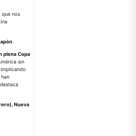
s que nos
tina
 Japón
.
en plena Copa
América sin
 implicando
 han
 destaca
rero), Nueva