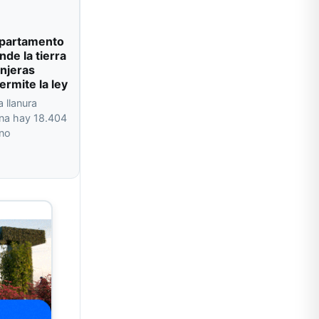
departamento
de la tierra
njeras
ermite la ley
a llanura
na hay 18.404
 no