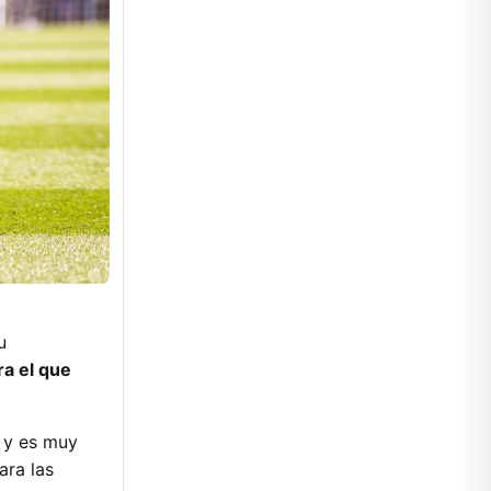
u
ra el que
l y es muy
ara las