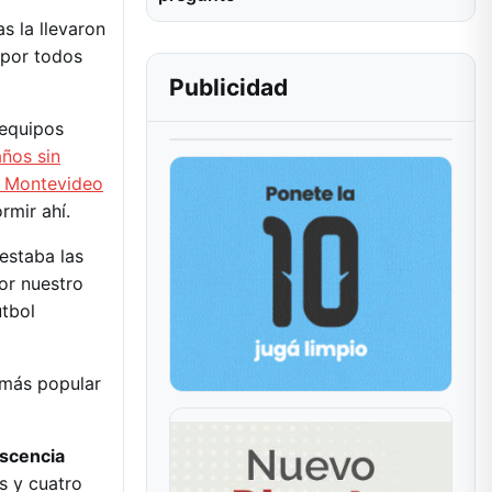
s la llevaron
 por todos
Publicidad
 equipos
ños sin
ta Montevideo
rmir ahí.
estaba las
or nuestro
útbol
 más popular
escencia
s y cuatro