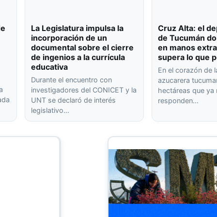
de
La Legislatura impulsa la
Cruz Alta: el 
incorporación de un
de Tucumán don
documental sobre el cierre
en manos extra
de ingenios a la currícula
supera lo que p
educativa
En el corazón de l
Durante el encuentro con
azucarera tucuma
a
investigadores del CONICET y la
hectáreas que ya
rada
UNT se declaró de interés
responden…
legislativo…