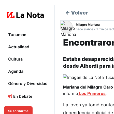
← Volver
Milagro Mariona
hace 9 años • 1 min de lec
Tucumán
Encontraron
Actualidad
Estaba desaparecida
Cultura
desde Alberdi para ir
Agenda
Género y Diversidad
Mariana del Milagro Caro
informó
Los Primeros
.
En Debate
La joven ya tomó conta
Suscribirme
dependencia policial d