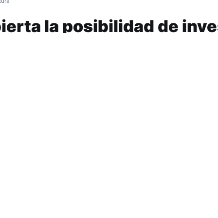
tura
ierta la posibilidad de inv
lombia
no denunció un posible arreglo en el p
a, que unido a la derrota de Chile, dej
el Mundial.
Abrir Debate