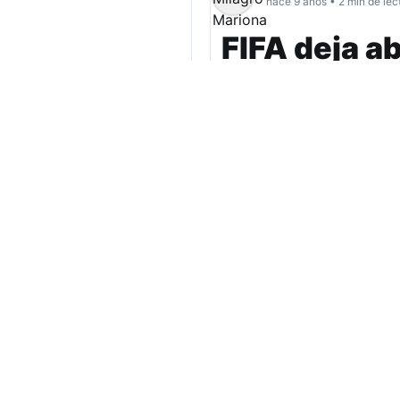
hace 9 años • 2 min de lec
FIFA deja ab
el Perú-Co
Un abogado chile
de Perú y Colombi
selección fuera d
(más…)