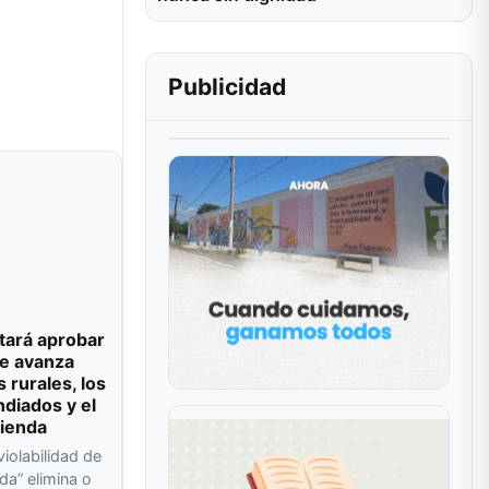
Publicidad
tará aprobar
e avanza
s rurales, los
ndiados y el
vienda
violabilidad de
da” elimina o