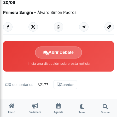
30/06
Primera Sangre –
Álvaro Simón Padrós
Abrir Debate
Inicia una discusión sobre esta noticia
0 comentarios
177
Guardar
Inicio
En debate
Agenda
Tema
Buscar