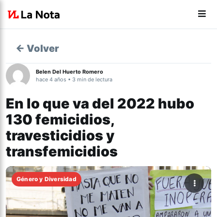
← Volver
Belen Del Huerto Romero
hace 4 años • 3 min de lectura
En lo que va del 2022 hubo
130 femicidios,
travesticidios y
transfemicidios
Género y Diversidad