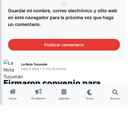
Guardar mi nombre, correo electrónico y sitio web
en este navegador para la próxima vez que haga
un comentario.
La Nota Tucumán
hace 4 años • 5 min de lectura
Firmaron convenio para
prevenir el trabajo infantil en
Inicio
En debate
Agenda
Tema
Buscar
Tucumán
Tucumán