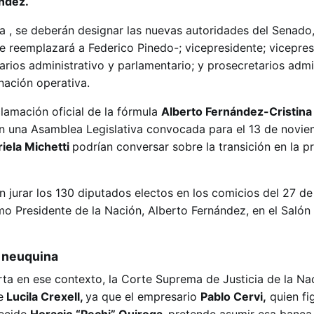
ndez.
a , se deberán designar las nuevas autoridades del Senado, 
ue reemplazará a Federico Pinedo-; vicepresidente; vicepre
rios administrativo y parlamentario; y prosecretarios admin
nación operativa.
lamación oficial de la fórmula
Alberto Fernández-Cristin
en una Asamblea Legislativa convocada para el 13 de novie
iela Michetti
podrían conversar sobre la transición en la p
n jurar los 130 diputados electos en los comicios del 27 de
mo Presidente de la Nación, Alberto Fernández, en el Salón
a neuquina
erta en ese contexto, la Corte Suprema de Justicia de la N
e
Lucila Crexell,
ya que el empresario
Pablo Cervi,
quien f