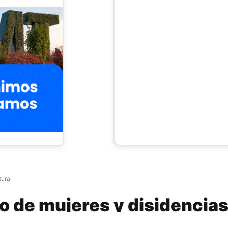
tura
o de mujeres y disidencia
as