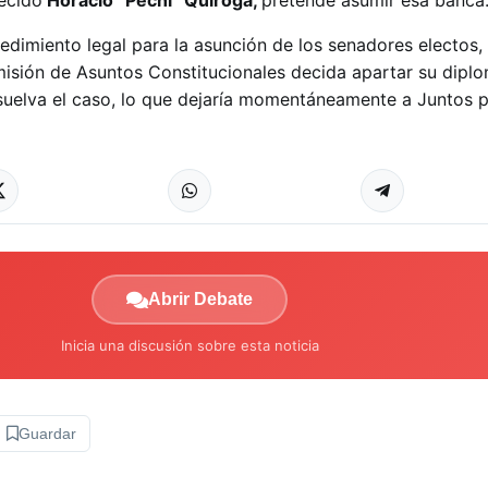
lecido
Horacio “Pechi” Quiroga,
pretende asumir esa banca
cedimiento legal para la asunción de los senadores electos, 
misión de Asuntos Constitucionales decida apartar su diplo
suelva el caso, lo que dejaría momentáneamente a Juntos 
Abrir Debate
Inicia una discusión sobre esta noticia
Guardar