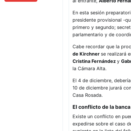
al entrante,
Alberto Ferná
En esta sesión preparatori
presidente provisional -q
primero y segundo; secreta
parlamentario y de coordi
Cabe recordar que la proc
de Kirchner
se realizará 
Cristina Fernández
y
Gabr
la Cámara Alta.
El 4 de diciembre, debería
10 de diciembre jurará co
Casa Rosada.
El conflicto de la banc
Existe un conflicto en pu
expedirse sobre el caso d