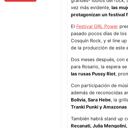
grandes- ídolos del rock, 
vez más evidente,
las muj
protagonizan un festival 
El
Festival GRL Power
pres
pasado pocos días de los 
Cosquín Rock, y el line u
de la producción de este e
Dos meses después, con en
para Rosario, la espera se
las rusas Pussy Riot
, pro
Con participación de mús
además de reconocidas ar
Bolivia, Sara Hebe
, la gr
Tranki Punki y Amazonas
También habrá stand up 
Recanati, Julia Mengolini