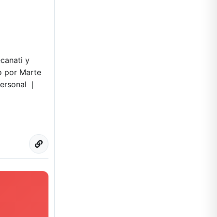
canati​ y
o por Marte​
Personal ❘