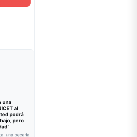
e una
NICET al
sted podrá
abajo, pero
dad”
ta, una becaria