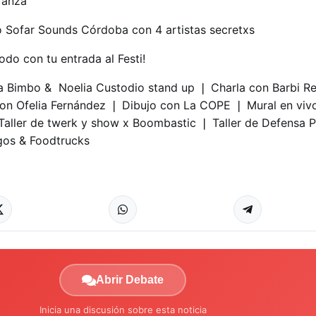
ranza​
o Sofar Sounds Córdoba​ con 4 artistas secretxs
todo con tu entrada al Festi!
a Bimbo​ & Noelia Custodio​ stand up ❘ Charla con Barbi Re
con Ofelia Fernández​ ❘ Dibujo con La COPE​ ❘ Mural en viv
Taller de twerk y show x Boombastic ❘ Taller de Defensa 
gos & Foodtrucks
Abrir Debate
Inicia una discusión sobre esta noticia