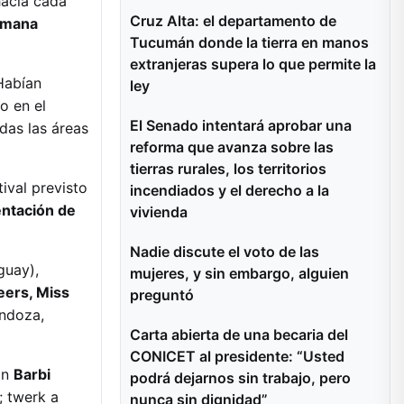
hacía cada
Cruz Alta: el departamento de
semana
Tucumán donde la tierra en manos
extranjeras supera lo que permite la
Habían
ley
o en el
El Senado intentará aprobar una
das las áreas
reforma que avanza sobre las
tierras rurales, los territorios
ival previsto
incendiados y el derecho a la
entación de
vivienda
Nadie discute el voto de las
guay),
mujeres, y sin embargo, alguien
eers, Miss
preguntó
ndoza,
Carta abierta de una becaria del
CONICET al presidente: “Usted
on
Barbi
podrá dejarnos sin trabajo, pero
; twerk a
nunca sin dignidad”