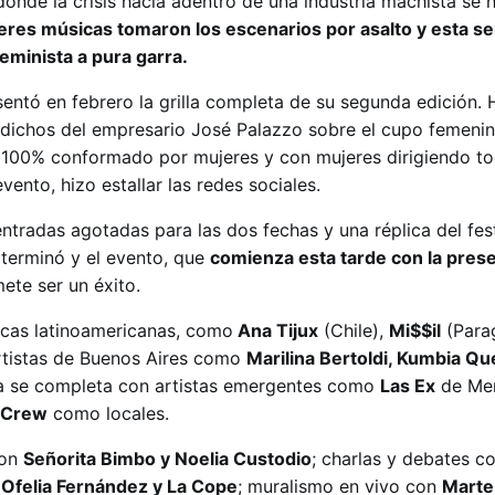
donde la crisis hacia adentro de una industria machista se 
eres músicas tomaron los escenarios por asalto y esta 
feminista a pura garra.
entó en febrero la grilla completa de su segunda edición. 
dichos del empresario José Palazzo sobre el cupo femenin
p 100% conformado por mujeres y con mujeres dirigiendo to
vento, hizo estallar las redes sociales.
tradas agotadas para las dos fechas y una réplica del fest
 terminó y el evento, que
comienza esta tarde con la pres
mete ser un éxito.
icas latinoamericanas, como
Ana Tijux
(Chile),
Mi$$il
(Para
tistas de Buenos Aires como
Marilina Bertoldi, Kumbia Qu
illa se completa con artistas emergentes como
Las Ex
de Me
 Crew
como locales.
con
Señorita Bimbo y Noelia Custodio
; charlas y debates c
, Ofelia Fernández y La Cope
; muralismo en vivo con
Marte