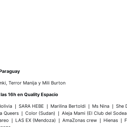
 Paraguay
ki, Terror Manija y Mili Burton
las 16h en Quality Espacio​
 Bolivia​ ❘ SARA HEBE​ ❘ Marilina Bertoldi​ ❘ Ms Nina​ ❘ She 
ia Queers​ ❘ Color (Sudan) ❘ Aleja Mami (El Club del Sode
areo​ ❘ LAS EX​ (Mendoza) ❘ AmaZonas crew​ ❘ Hienas​ ❘ Fr