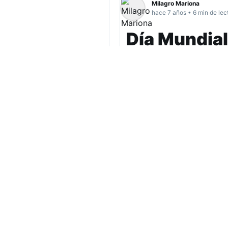
Milagro Mariona
hace 7 años • 6 min de lec
Día Mundial 
Cada 16 de abril se 
conciencia sobre la 
oportuna de las enf
Asesoramiento públ
Bajo el lema ‘Sé amable co
una efeméride instituida 
Otorrinolaringología
(IFOS)
importancia de la prevenc
voz para el óptimo desarro
La voz es el instrumento 
pero tiene una capacidad 
tipo de uso. “La voz es un