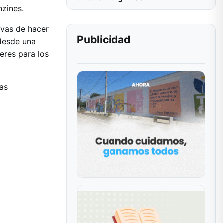
nzines.
evas de hacer
Publicidad
 desde una
eres para los
tas