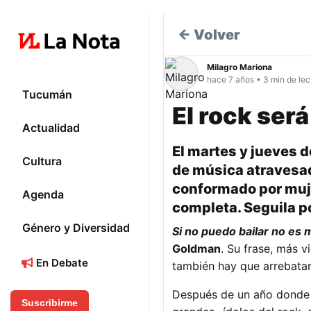
← Volver
Milagro Mariona
hace 7 años • 3 min de lec
Tucumán
El rock será
Actualidad
El martes y jueves d
Cultura
de música atravesad
conformado por muje
Agenda
completa. Seguila p
Género y Diversidad
Si no puedo bailar no es 
Goldman
. Su frase, más v
En Debate
también hay que arrebatar 
Después de un año donde 
Suscribirme