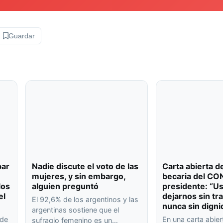
Guardar
bar
Nadie discute el voto de las
Carta abierta d
mujeres, y sin embargo,
becaria del CO
los
alguien preguntó
presidente: “U
el
dejarnos sin tr
El 92,6% de los argentinos y las
nunca sin digni
argentinas sostiene que el
 de
En una carta abier
sufragio femenino es un…