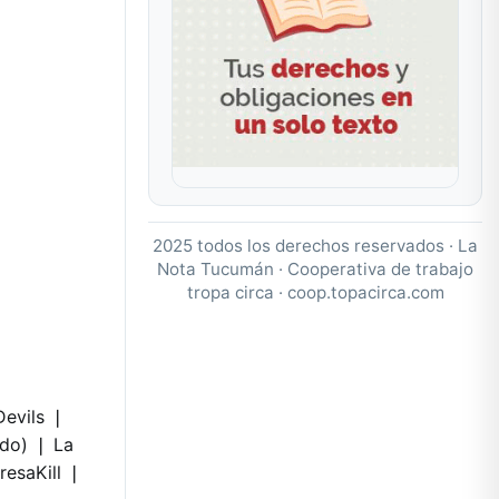
2025 todos los derechos reservados · La
Nota Tucumán · Cooperativa de trabajo
tropa circa ·
coop.topacirca.com
Devils ❘
ado) ❘ La
esaKill​ ❘