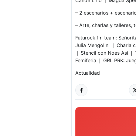
Cande Lirio​ ❘ Magda Spe
– 2 escenarios + escenari
– Arte, charlas y talleres, 
Futurock.fm​ team: Señorit
Julia Mengolini​ ❘ Charla 
❘ Stencil con Noes Así ❘ 
Femiferia ❘ GRL PRK: Jue
Actualidad