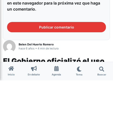
en este navegador para la próxima vez que haga
un comentario.
Belen Del Huerto Romero
hace 6 años • 4 min de lectura
El Gobierno oficializó el uso
de cannabis medicinal: los
Inicio
En debate
Agenda
Tema
Buscar
puntos más importantes del
decreto
Actualidad
El Gobierno publicó a través del Boletín Oficial la nueva
reglamentación para la ley de cannabis de uso