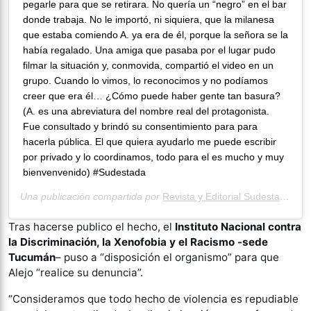
pegarle para que se retirara. No quería un “negro” en el bar
donde trabaja. No le importó, ni siquiera, que la milanesa
que estaba comiendo A. ya era de él, porque la señora se la
había regalado. Una amiga que pasaba por el lugar pudo
filmar la situación y, conmovida, compartió el video en un
grupo. Cuando lo vimos, lo reconocimos y no podíamos
creer que era él… ¿Cómo puede haber gente tan basura?
(A. es una abreviatura del nombre real del protagonista.
Fue consultado y brindó su consentimiento para para
hacerla pública. El que quiera ayudarlo me puede escribir
por privado y lo coordinamos, todo para el es mucho y muy
bienvenvenido) #Sudestada
Una publicación compartida por
Revista y Editorial Sudestada
(@su
Tras hacerse publico el hecho, el
Instituto Nacional contra
la Discriminación, la Xenofobia y el Racismo -sede
Tucumán
– puso a “disposición el organismo” para que
Alejo “realice su denuncia”.
“Consideramos que todo hecho de violencia es repudiable