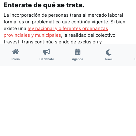
Enterate de qué se trata.
La incorporación de personas trans al mercado laboral
formal es un problemática que continúa vigente. Si bien
existe una
ley nacional y diferentes ordenanzas
provinciales y municipales
, la realidad del colectivo
travesti trans continúa siendo de exclusión y
discriminación. Según
un diagnóstico elaborado en junio
de 2021
, más del 80% de las personas trans en la Región
Inicio
En debate
Agenda
Tema
manifiestan la particular hostilidad que reciben en
búsquedas y entrevistas laborales con motivo de su
identidad de género. Cerca del 60% ejerce la prostitución
o el trabajo sexual como única posibilidad.
Contratá Trans
es un programa liderado por personas
trans e impulsado por la asociación civil
Impacto Digital
,
creado con el objetivo de mejorar las condiciones de
inserción socio laboral de las personas travestis, trans y
no binaries.
“Trabajamos diariamente con empresas y organizaciones