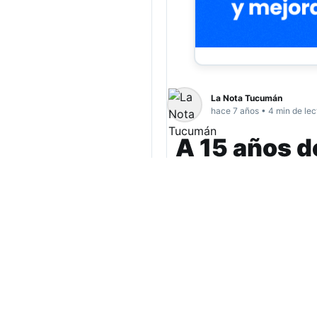
La Nota Tucumán
hace 7 años • 4 min de lec
A 15 años d
marcó al ro
El boliche
República Cro
gran tragedia del rock ar
ascendente banda de rock C
agrupación de Pato Fontan
Cerca de las 23hs, el recit
Sin Destino”. En medio de 