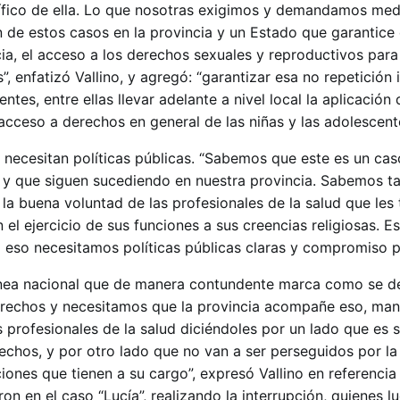
cífico de ella. Lo que nosotras exigimos y demandamos me
n de estos casos en la provincia y un Estado que garantice
cia, el acceso a los derechos sexuales y reproductivos para 
”, enfatizó Vallino, y agregó: “garantizar esa no repetición
tes, entre ellas llevar adelante a nivel local la aplicación
 acceso a derechos en general de las niñas y las adolescent
 necesitan políticas públicas. “Sabemos que este es un cas
n y que siguen sucediendo en nuestra provincia. Sabemos 
 la buena voluntad de las profesionales de la salud que les
l ejercicio de sus funciones a sus creencias religiosas. E
 eso necesitamos políticas públicas claras y compromiso po
ínea nacional que de manera contundente marca como se d
derechos y necesitamos que la provincia acompañe eso, ma
 profesionales de la salud diciéndoles por un lado que es 
echos, y por otro lado que no van a ser perseguidos por la 
ones que tienen a su cargo”, expresó Vallino en referencia
ron en el caso “Lucía”, realizando la interrupción, quienes 