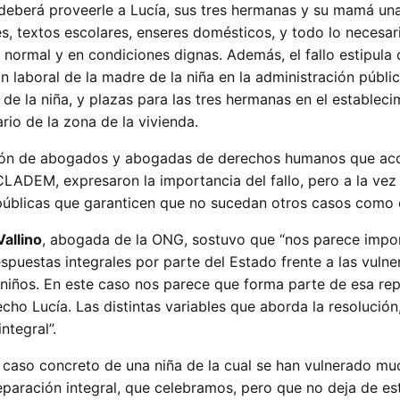
 deberá proveerle a Lucía, sus tres hermanas y su mamá una
les, textos escolares, enseres domésticos, y todo lo necesar
 normal y en condiciones dignas. Además, el fallo estipula
ón laboral de la madre de la niña en la administración públi
 de la niña, y plazas para las tres hermanas en el estableci
io de la zona de la vivienda.
ión de abogados y abogadas de derechos humanos que a
 CLADEM, expresaron la importancia del fallo, pero a la ve
 públicas que garanticen que no sucedan otros casos como e
Vallino
, abogada de la ONG, sostuvo que “nos parece impo
espuestas integrales por parte del Estado frente a las vuln
s niños. En este caso nos parece que forma parte de esa re
recho Lucía. Las distintas variables que aborda la resolució
ntegral”.
n caso concreto de una niña de la cual se han vulnerado m
eparación integral, que celebramos, pero que no deja de es