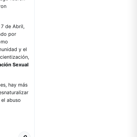
ron
7 de Abril,
ado por
como
munidad y el
cientización,
ción Sexual
des, hay más
snaturalizar
 el abuso