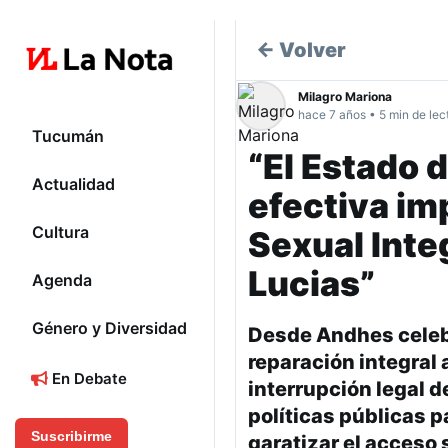
← Volver
Milagro Mariona
hace 7 años • 5 min de lec
Tucumán
“El Estado d
Actualidad
efectiva im
Cultura
Sexual Inte
Lucias”
Agenda
Género y Diversidad
Desde Andhes celebra
reparación integral a
En Debate
interrupción legal 
políticas públicas p
Suscribirme
garatizar el acceso 