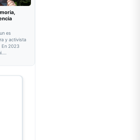
moria,
encia
un es
ra y activista
a. En 2023
ui.…