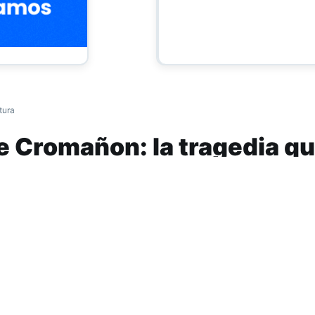
tura
e Cromañon: la tragedia q
ck
mañon
, ubicado en el barrio porteño de Once, fue el escenar
gentino ocurrida el 30 de diciembre del 2004. Esa noche to
allejeros, realizaba su tercer show en el fin de año más e
et.
al de callejeros arrancó con “Distinto”, el primer corte del 
la canción, la pirotecnia “tres tiros” explotó y un fogonazo 