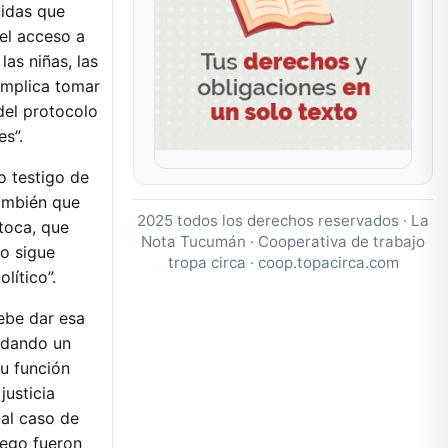
didas que
 el acceso a
las niñas, las
 implica tomar
 del protocolo
es”.
o testigo de
también que
2025 todos los derechos reservados · La
 toca, que
Nota Tucumán · Cooperativa de trabajo
so sigue
tropa circa ·
coop.topacirca.com
lítico”.
ebe dar esa
ndando un
su función
justicia
 al caso de
luego fueron