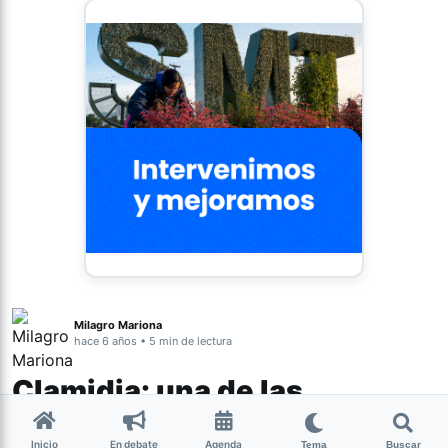
Milagro Mariona
hace 6 años • 5 min de lectura
Clamidia: una de las
infecciones de transmisión
Inicio
En debate
Agenda
Tema
Buscar