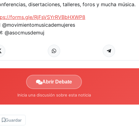
ferencias, disertaciones, talleres, foros y mucha música.
tps://forms.gle/RjFsVSYrRVBbHXWP8
 @movimientomusicademujeres
M: @asocmusdemuj
Abrir Debate
Inicia una discusión sobre esta noticia
Guardar