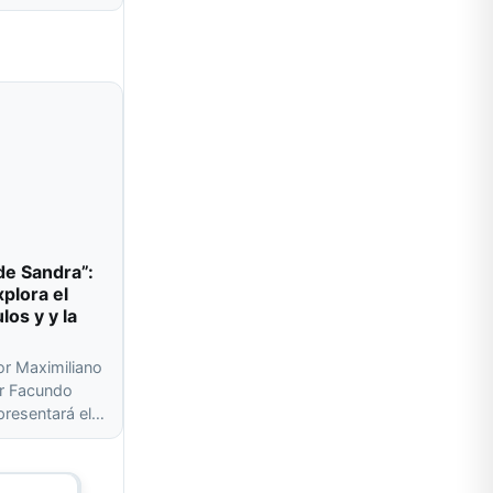
de Sandra”:
plora el
los y y la
or Maximiliano
or Facundo
presentará el…