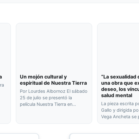
a
Un mojón cultural y
“La sexualidad 
espiritual de Nuestra Tierra
una obra que ex
ra
deseo, los víncu
Por Lourdes Albornoz El sábado
salud mental
25 de julio se presentó la
o
La pieza escrita p
película Nuestra Tierra en…
…
Gallo y dirigida p
Vega Ancheta se 