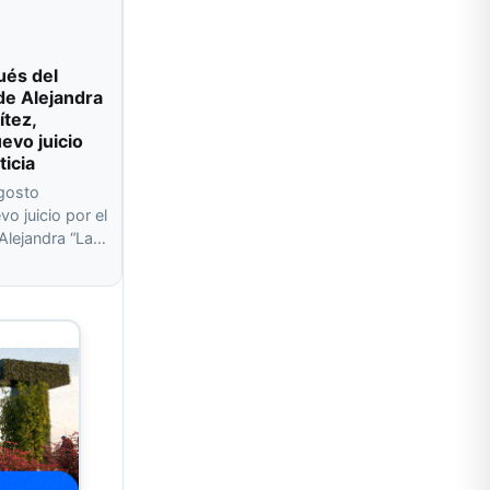
ués del
de Alejandra
ítez,
evo juicio
ticia
agosto
o juicio por el
 Alejandra “La…