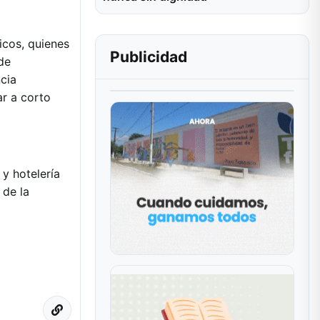
icos, quienes
Publicidad
de
cia
ar a corto
y hotelería
 de la