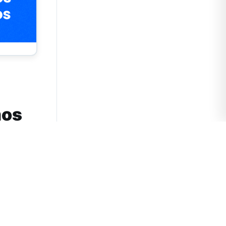
mos
es en
i Viejo, un
usca
inclusión de