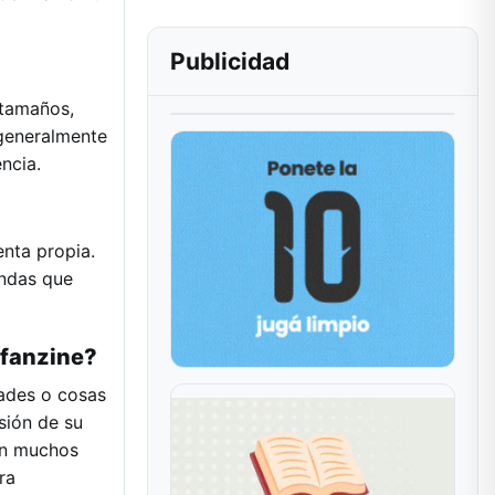
Publicidad
 tamaños,
 generalmente
ncia.
enta propia.
andas que
 fanzine?
dades o cosas
esión de su
 en muchos
ra