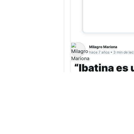
Milagro Mariona
hace 7 años • 3 min de lec
“Ibatina es
dar batalla 
los escenar
En el marco del 49º Festiv
grupo de artistas mujeres
compartir, intercambiar e 
saberes, experiencias y ha