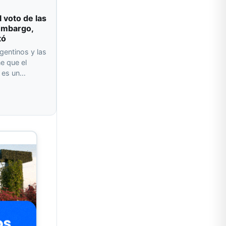
l voto de las
 embargo,
tó
gentinos y las
e que el
o es un…