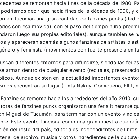
cedentes se remontan hacia fines de la década de 1980. P
ca podríamos decir que hacia fines de la década de 1990, y
ron en Tucuman una gran cantidad de fanzines punks (dedic
ados con esa movida), con el paso del tiempo hubo preemi
daron luego sus propias editoriales), aunque también se ha
ios y aparecerán además algunos fanzines de artistas plást
género y feminista (movimientos con fuerte presencia en la
uscan diferentes entornos para difundirse, siendo las feria
e se arman dentro de cualquier evento (recitales, presentaci
úblicos. Aunque existen en la actualidad importantes event
ismos encuentran su lugar (Tinta Nakuy, Comiqueño, FILT, et
l Fanzine se remonta hacia los alrededores del año 2010, c
toras de fanzines punks organizaron una feria itinerante qu
San Miguel de Tucumán, para terminar con un evento vindica
re. Este evento funciona como una gran muestra que reún
bién del resto del país, editoriales independientes de libros
terial de archivo, música y otros ingredientes de la cultura