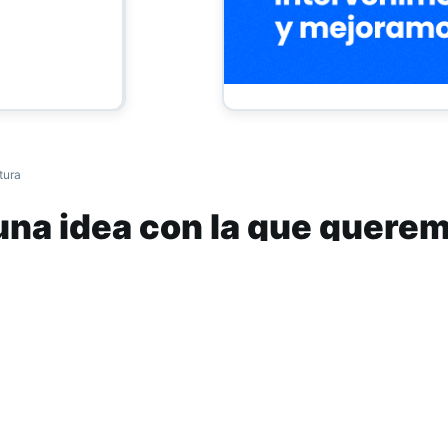
tura
 una idea con la que quere
a la presencia de las mujer
ios”
al del Limón, que se realizará este 18 y 19 de octubre en Taf
 y diversas del Noa presentan Ibatina, una propuesta que b
integrar desde el arte, en un momento de desafíos para la 
ceres.