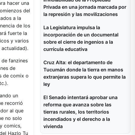
ara hacer una
Privada en una jornada marcada por
 comienzos del
la represión y las movilizaciones
ados a la
nencia de los
La Legislatura impulsa la
rá fuerte la
incorporación de un documental
icos y varios
sobre el cierre de ingenios a la
 actualidad).
currícula educativa
s de fanzines
Cruz Alta: el departamento de
ones de
Tucumán donde la tierra en manos
os de comix o
extranjeras supera lo que permite la
c.).
ley
uando un
El Senado intentará aprobar una
e recorrió
reforma que avanza sobre las
dor al que
tierras rurales, los territorios
e no solo
incendiados y el derecho a la
 y comics,
vivienda
 del Hazlo Tu