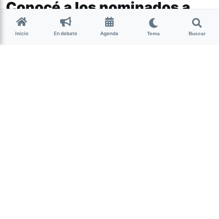
Conocé a los nominados a
los Premios ARTEA
Inicio
En debate
Agenda
Tema
Buscar
Como todos los años, la Asociación Argentina de
Actores delegación Tucumán entregará los
premios ARTEA en la Cena de Camaradería en el
Hotel Catalinas Park.
La Asociación Argentina de Actores delegación Tucumán
entregará los Premios Artea como todos los años. La
ceremonia de entrega se realizará el 30 de noviembre a
las 22hs en el Hotel Catalinas Park
Los jurados serán las actrices Cristina Fiz Lobo y Gladys
Mottes y el secretario de cultura de Tafí Viejo, Marcos
Acevedo.
Los nominados son:
Mejor diseño de escenografía