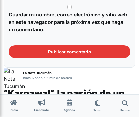
Guardar mi nombre, correo electrónico y sitio web
en este navegador para la próxima vez que haga
un comentario.
La Nota Tucumán
hace 5 años • 2 min de lectura
“Karnawal”, la pasión de un
joven bailarín en un
Inicio
En debate
Agenda
Tema
Buscar
ambiente hostil se podrá ver
en Espacio Incaa