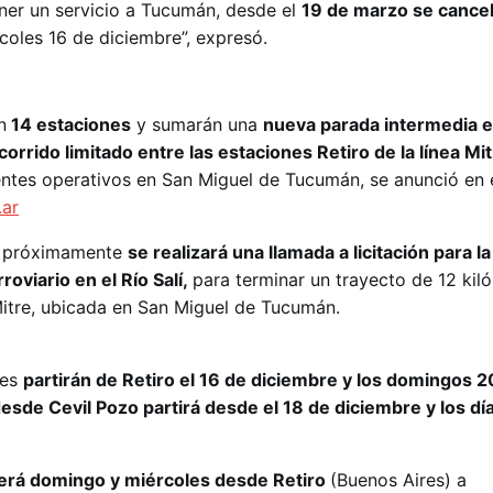
ener un servicio a Tucumán, desde el
19 de marzo se cance
oles 16 de diciembre”, expresó.
n
14 estaciones
y sumarán una
nueva parada intermedia 
corrido limitado entre las estaciones Retiro de la línea Mit
entes operativos en San Miguel de Tucumán, se anunció en e
.ar
ue próximamente
se realizará una llamada a licitación para la
oviario en el Río Salí,
para terminar un trayecto de 12 kil
Mitre, ubicada en San Miguel de Tucumán.
nes
partirán de Retiro el 16 de diciembre y los domingos 2
esde Cevil Pozo partirá desde el 18 de diciembre y los d
será domingo y miércoles desde Retiro
(Buenos Aires) a