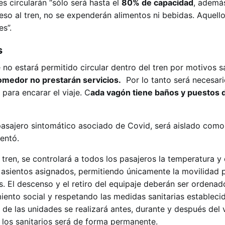
es circularán “sólo será hasta el
80% de capacidad
, además
eso al tren, no se expenderán alimentos ni bebidas. Aquello
es”.
s
e no estará permitido circular dentro del tren por motivos s
omedor no prestarán servicios.
Por lo tanto será necesari
 para encarar el viaje. C
ada vagón tiene baños y puestos 
pasajero sintomático asociado de Covid, será aislado com
entó.
ren, se controlará a todos los pasajeros la temperatura y 
s asientos asignados, permitiendo únicamente la movilidad p
os. El descenso y el retiro del equipaje deberán ser ordenad
iento social y respetando las medidas sanitarias estableci
n de las unidades se realizará antes, durante y después del v
 los sanitarios será de forma permanente.