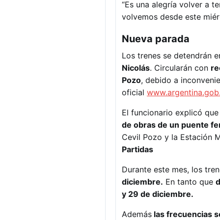
“Es una alegría volver a t
volvemos desde este miérc
Nueva parada
Los trenes se detendrán e
Nicolás
. Circularán con
re
Pozo
, debido a inconveni
oficial
www.argentina.gob
El funcionario explicó q
de obras de un puente ferr
Cevil Pozo y la Estación 
Partidas
Durante este mes, los tre
diciembre.
En tanto que
d
y 29 de diciembre.
Además
las frecuencias 