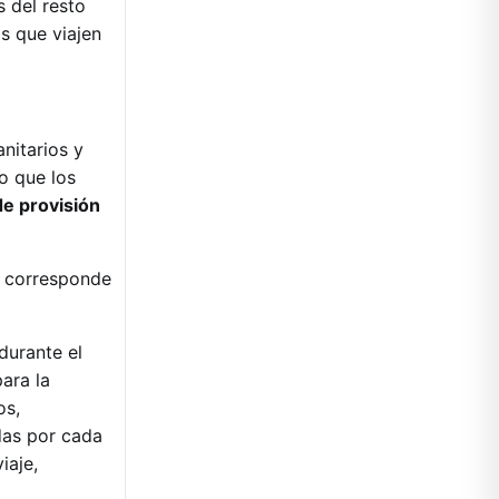
 del resto
s que viajen
anitarios y
o que los
de provisión
o corresponde
durante el
ara la
os,
das por cada
iaje,