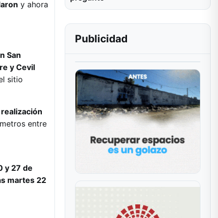
laron
y ahora
Publicidad
en San
re y Cevil
l sitio
 realización
ómetros entre
0 y 27 de
ías martes 22