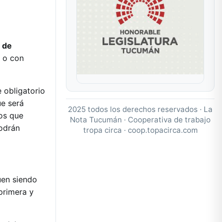
o de
s o con
 obligatorio
ue será
2025 todos los derechos reservados · La
los que
Nota Tucumán · Cooperativa de trabajo
podrán
tropa circa ·
coop.topacirca.com
uen siendo
primera y