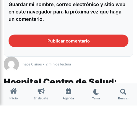
Guardar mi nombre, correo electrónico y sitio web
en este navegador para la próxima vez que haga
un comentario.
hace 6 años • 2 min de lectura
Hospital Centro de Salud:
“En mi vida vi salir tantas
Inicio
En debate
Agenda
bolsas negras y eso genera
Tema
Buscar
dolor”
Así lo expresó el doctor Carim Asus, referente
del Sindicato de Trabajadores Autoconvocados