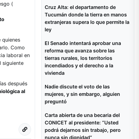
esgo (
Cruz Alta: el departamento de
Tucumán donde la tierra en manos
to
extranjeras supera lo que permite la
ley
e quienes
El Senado intentará aprobar una
arlo. Como
reforma que avanza sobre las
ia laboral en
tierras rurales, los territorios
 siguiente
incendiados y el derecho a la
vivienda
ías después
Nadie discute el voto de las
iológica al
mujeres, y sin embargo, alguien
preguntó
Carta abierta de una becaria del
CONICET al presidente: “Usted
podrá dejarnos sin trabajo, pero
nunca sin dignidad”