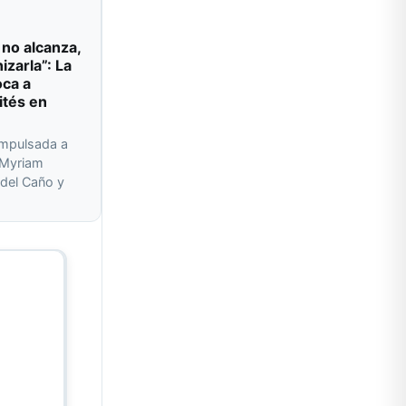
 no alcanza,
izarla”: La
oca a
ités en
impulsada a
r Myriam
del Caño y