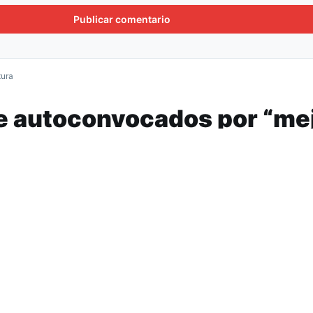
tura
e autoconvocados por “me
rente a la crisis sanitaria”
acional de Conaduh, Feprosa y ATE, trabajadores de
s de fuerza con una caravana en el centro de la Ciu
inadora de Lucha” convoca a la Caravana de protesta vota
UNT y trabajadores de la salud autoconvocados.
e frenarse con una cuarentena donde los trabajadores sean 
ado y un testeo masivo para aislar los focos de contagios
ta exigirá el “aumento de emergencia, la convocatoria de par