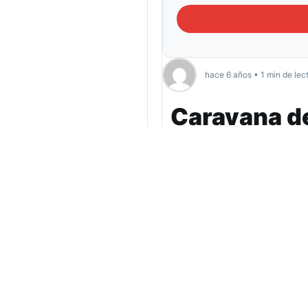
hace 6 años • 1 min de lec
Caravana d
salariales f
En el marco del paro n
acompañarán las medida
Desde las 10 am la “Coord
cuerpos de delegados ADI
“La crisis sanitaria pued
económicamente por el Est
En este sentido, la protes