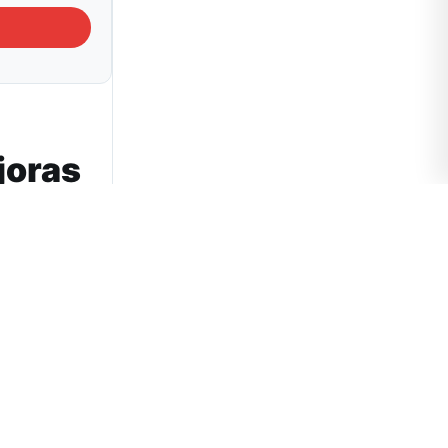
joras
 Tucumán
dad capital.
da por los
sostenidos
” aseguran.
itarias, el