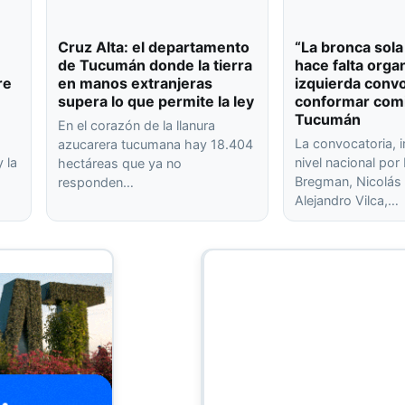
Cruz Alta: el departamento
“La bronca sola
de Tucumán donde la tierra
hace falta organ
re
en manos extranjeras
izquierda conv
supera lo que permite la ley
conformar com
Tucumán
En el corazón de la llanura
La convocatoria, 
azucarera tucumana hay 18.404
 la
nivel nacional po
hectáreas que ya no
Bregman, Nicolás 
responden…
Alejandro Vilca,…