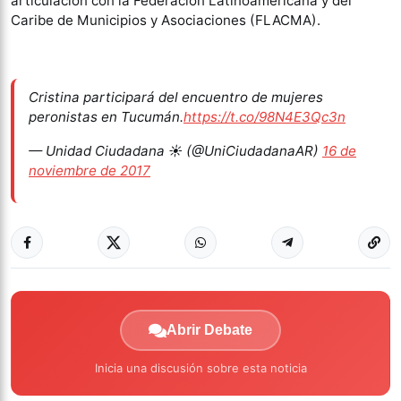
articulación con la Federación Latinoamericana y del
Caribe de Municipios y Asociaciones (FLACMA).
Cristina participará del encuentro de mujeres
peronistas en Tucumán.
https://t.co/98N4E3Qc3n
— Unidad Ciudadana ☀️ (@UniCiudadanaAR)
16 de
noviembre de 2017
Abrir Debate
Inicia una discusión sobre esta noticia