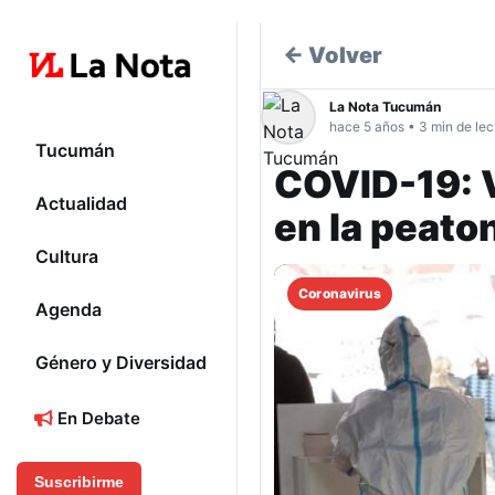
← Volver
La Nota Tucumán
hace 5 años • 3 min de lec
Tucumán
COVID-19: 
Actualidad
en la peat
Cultura
Coronavirus
Agenda
Género y Diversidad
En Debate
Suscribirme