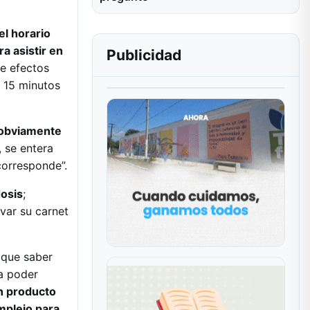
l horario
a asistir en
Publicidad
e efectos
n 15 minutos
y obviamente
, se entera
corresponde”.
dosis
;
var su carnet
 que saber
a poder
n producto
mplejo para