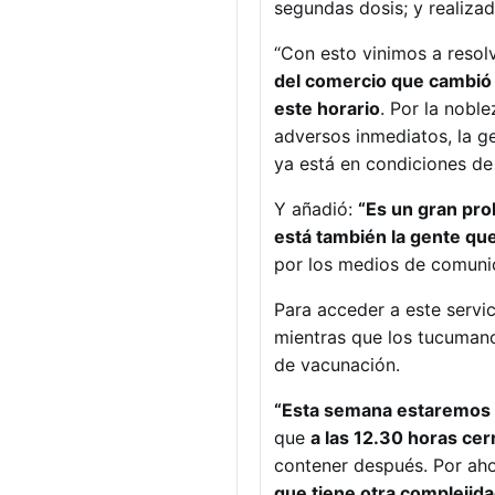
segundas dosis; y realiza
“Con esto vinimos a resol
del comercio que cambió (
este horario
. Por la nobl
adversos inmediatos, la g
ya está en condiciones de
Y añadió:
“Es un gran pro
está también la gente que
por los medios de comunic
Para acceder a este servic
mientras que los tucuman
de vacunación.
“Esta semana estaremos lo
que
a las 12.30 horas cerr
contener después. Por ah
que tiene otra complejid