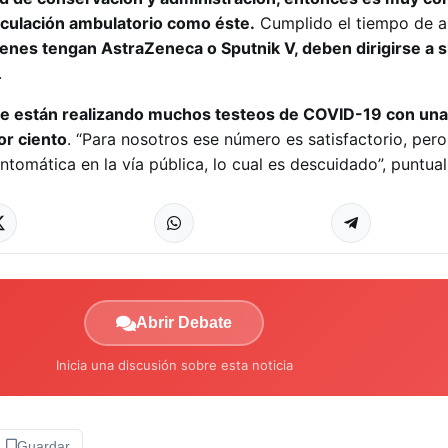
oculación ambulatorio como éste.
Cumplido el tiempo de a
enes tengan AstraZeneca o Sputnik V, deben dirigirse a 
.
e están realizando muchos testeos de COVID-19 con una
or ciento
. “Para nosotros ese número es satisfactorio, per
tomática en la vía pública, lo cual es descuidado”, puntual
Abrir Debate
Inicia una discusión sobre esta noticia
Guardar