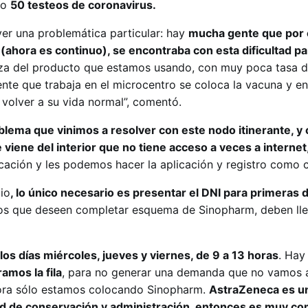
do
50 testeos de coronavirus.
ver una problemática particular: hay
mucha gente que por e
ahora es continuo), se encontraba con esta dificultad par
eza del producto que estamos usando, con muy poca tasa d
ente que trabaja en el microcentro se coloca la vacuna y e
 volver a su vida normal”, comentó.
blema que vinimos a resolver con este nodo itinerante, 
 viene del interior que no tiene acceso a veces a internet
ación y les podemos hacer la aplicación y registro como 
io
, lo único necesario es presentar el DNI para primeras 
os que deseen completar esquema de Sinopharm, deben lle
s días miércoles, jueves y viernes, de 9 a 13 horas
. Hay
amos la fila
, para no generar una demanda que no vamos 
ora sólo estamos colocando Sinopharm.
AstraZeneca es u
ad de conservación y administración, entonces es muy co