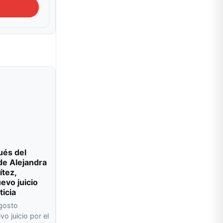
ués del
de Alejandra
ítez,
evo juicio
ticia
agosto
o juicio por el