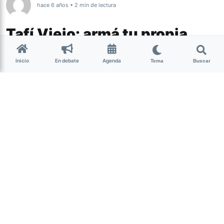
hace 6 años • 2 min de lectura
Tafí Viejo: armá tu propia
huerta
Inicio
En debate
Agenda
Tema
Buscar
Tucumán
La municipalidad de Tafí Viejo inició nuevamente la
distribución de insumos para que las familias produzcan
sus propios alimentos con el programa
‘Tafí Viejo, Tierra
de Huerteros’
.
Las entregas se realizarán en Lomas de Tafí, Los Pocitos,
Villa Las Flores, Judicial, Tula, Miguel de Azcuénaga,
Lomas de Tafí I, Las Flores, UTA y Villa Nueva Italia,
mientras que los vecinos de zona centro podrán retirarlas
por av. Sáenz Peña 234 de lunes a viernes de 8 a 13 horas
.
Bajo la consigna “Armá tu huerta, ahorrá dinero y comé
sano”, el programa trabaja en forma conjunta con el INTA,