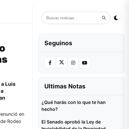
Seguinos
o
as
e a
Luis
Ultimas Notas
 a
ían
¿Qué harás con lo que te han
hecho?
denunció en
d de Rodeo
El Senado aprobó la Ley de
Inviolabilidad de la Propiedad