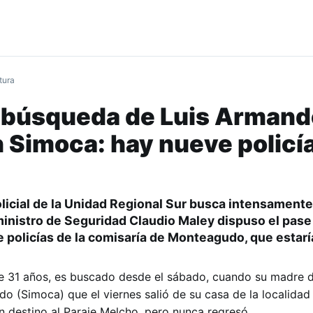
tura
a búsqueda de Luis Armand
 Simoca: hay nueve policí
olicial de la Unidad Regional Sur busca intensament
 ministro de Seguridad
Claudio Maley
dispuso el pase
e policías de la comisaría de Monteagudo, qu
e estar
e 31 años, es buscado desde el sábado, cuando su madre 
o (Simoca) que el viernes salió de su casa de la localida
n destino al Paraje Melcho, pero nunca regresó.