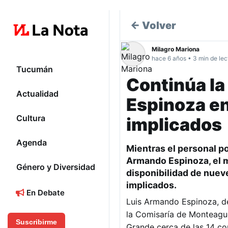
← Volver
Milagro Mariona
hace 6 años • 3 min de lec
Tucumán
Continúa l
Actualidad
Espinoza en
Cultura
implicados
Agenda
Mientras el personal p
Armando Espinoza
, el
Género y Diversidad
disponibilidad de nuev
implicados.
En Debate
Luis Armando Espinoza, d
la Comisaría de Monteagud
Suscribirme
Grande cerca de las 14 co