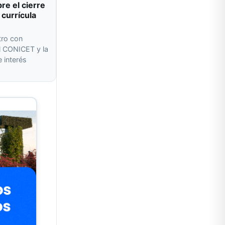
re el cierre
 currícula
tro con
l CONICET y la
 interés