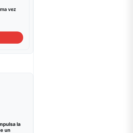
ima vez
impulsa la
de un