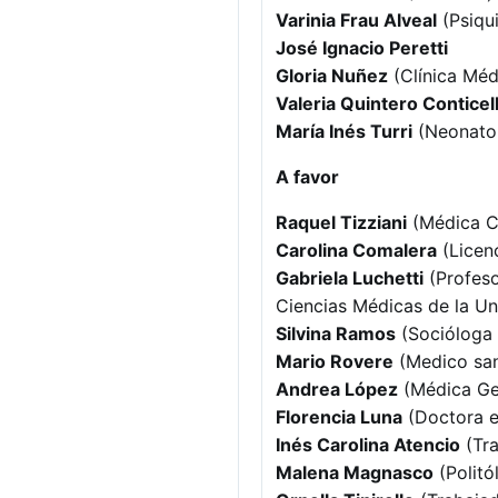
Varinia Frau Alveal
(Psiqu
José Ignacio Peretti
Gloria Nuñez
(Clínica Méd
Valeria Quintero Conticel
María Inés Turri
(Neonatol
A favor
Raquel Tizziani
(Médica Cl
Carolina Comalera
(Licen
Gabriela Luchetti
(Profeso
Ciencias Médicas de la U
Silvina Ramos
(Socióloga 
Mario Rovere
(Medico sani
Andrea López
(Médica Gen
Florencia Luna
(Doctora en
Inés Carolina Atencio
(Tra
Malena Magnasco
(Politó