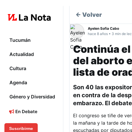
← Volver
Ayelen Sofia Cabo
hace 8 años • 3 min de lec
Tucumán
Continúa el
Actualidad
del aborto 
Cultura
lista de or
Agenda
Son 40 las exposito
en contra de la despe
Género y Diversidad
embarazo. El debate
En Debate
El congreso se tiñe de ve
la mañana y la tarde de h
Suscribirme
escuchadas por diputados 