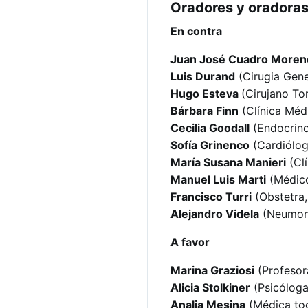
Oradores y oradoras
En contra
Juan José Cuadro Moren
Luis Durand
(Cirugia Gener
Hugo Esteva
(Cirujano To
Bárbara Finn
(Clínica Médi
Cecilia Goodall
(Endocrino
Sofía Grinenco
(Cardióloga
María Susana Manieri
(Clí
Manuel Luis Marti
(Médico
Francisco Turri
(Obstetra,
Alejandro Videla
(Neumonó
A favor
Marina Graziosi
(Profesor
Alicia Stolkiner
(Psicóloga
Analia Mesina
(Médica to