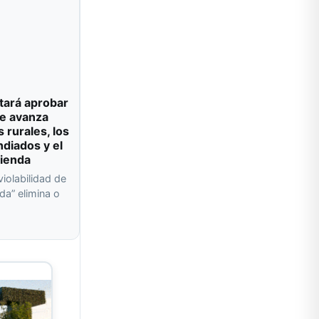
tará aprobar
e avanza
s rurales, los
ndiados y el
vienda
violabilidad de
da” elimina o
a