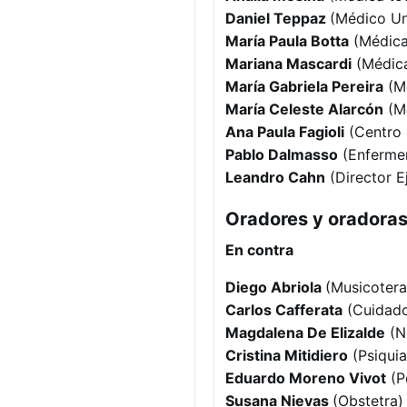
Daniel Teppaz
(Médico Un
María Paula Botta
(Médica 
Mariana Mascardi
(Médica
María Gabriela Pereira
(Mé
María Celeste Alarcón
(Mé
Ana Paula Fagioli
(Centro 
Pablo Dalmasso
(Enfermer
Leandro Cahn
(Director E
Oradores y oradoras
En contra
Diego Abriola
(Musicotera
Carlos Cafferata
(Cuidados
Magdalena De Elizalde
(Ne
Cristina Mitidiero
(Psiquia
Eduardo Moreno Vivot
(Pe
Susana Nievas
(Obstetra)