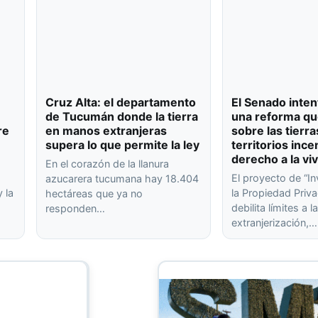
Cruz Alta: el departamento
El Senado inten
de Tucumán donde la tierra
una reforma qu
re
en manos extranjeras
sobre las tierra
supera lo que permite la ley
territorios ince
derecho a la vi
En el corazón de la llanura
El proyecto de “In
azucarera tucumana hay 18.404
 la
la Propiedad Priva
hectáreas que ya no
debilita límites a l
responden…
extranjerización,…