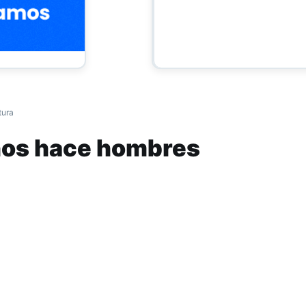
tura
 nos hace hombres
ista tucumano, Martín Dzienczarski (Agencia de Prensa Alt
n la revista Cosecha Roja titulada “
volví a cruzarme con e
neas relata sus sentimientos al toparse con el hombre que a
olar, las situaciones concretas de abuso y su derrotero los