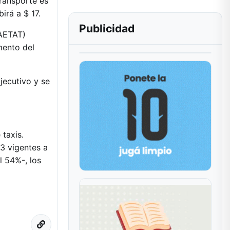
Transporte es
irá a $ 17.
Publicidad
(AETAT)
mento del
jecutivo y se
 taxis.
13 vigentes a
l 54%-, los