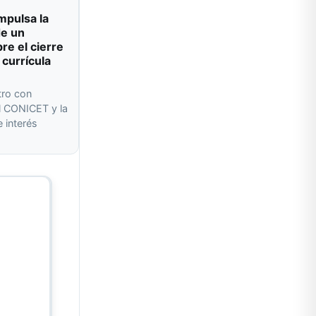
impulsa la
de un
re el cierre
 currícula
tro con
l CONICET y la
 interés