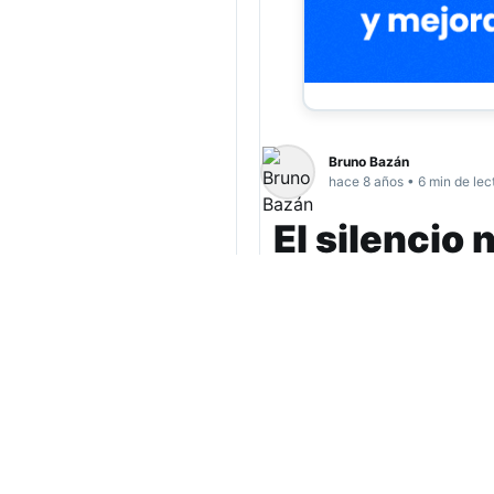
Bruno Bazán
hace 8 años • 6 min de lec
El silencio
Actualidad
Hace pocos días el period
Gaceta) publicó una nota e
abusó de mí
”. En esas lí
durante su trayectoria esc
siguientes.
Los hechos