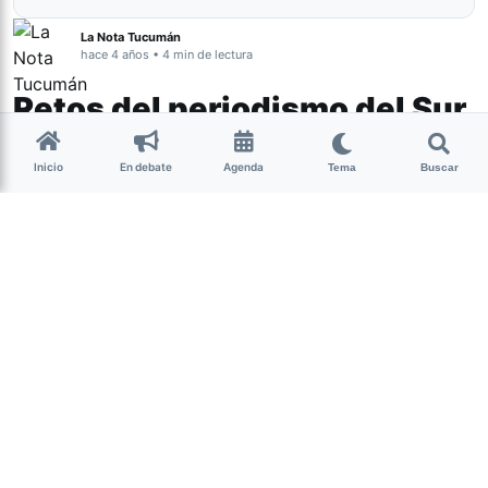
La Nota Tucumán
hace 4 años • 4 min de lectura
Retos del periodismo del Sur
Inicio
En debate
Agenda
Tema
Buscar
Internacional