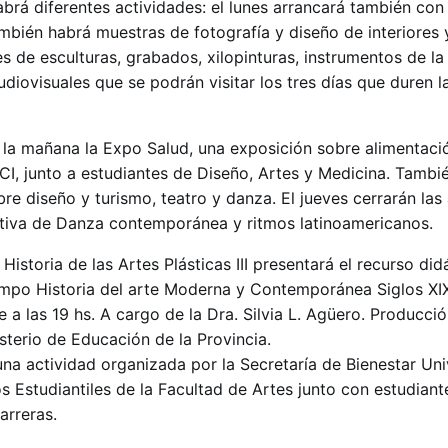
brá diferentes actividades: el lunes arrancará también con
ién habrá muestras de fotografía y diseño de interiores 
 de esculturas, grabados, xilopinturas, instrumentos de la
diovisuales que se podrán visitar los tres días que duren l
a la mañana la Expo Salud, una exposición sobre alimentaci
CI, junto a estudiantes de Diseño, Artes y Medicina. Tambi
obre diseño y turismo, teatro y danza. El jueves cerrarán las
ctiva de Danza contemporánea y ritmos latinoamericanos.
Historia de las Artes Plásticas III presentará el recurso didá
mpo Historia del arte Moderna y Contemporánea Siglos XIX
 a las 19 hs. A cargo de la Dra. Silvia L. Agüero. Producció
sterio de Educación de la Provincia.
na actividad organizada por la Secretaría de Bienestar Univ
 Estudiantiles de la Facultad de Artes junto con estudiant
arreras.