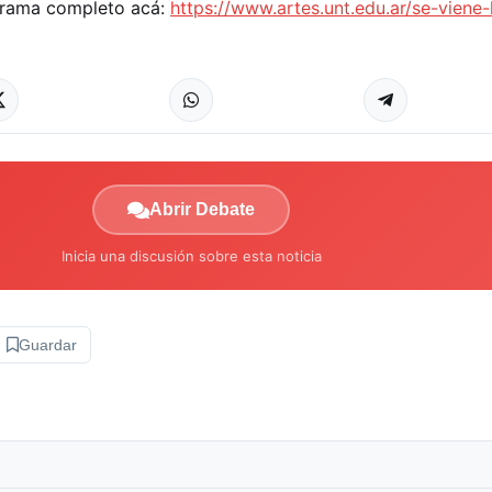
grama completo acá:
https://www.artes.unt.edu.ar/se-viene
Abrir Debate
Inicia una discusión sobre esta noticia
Guardar