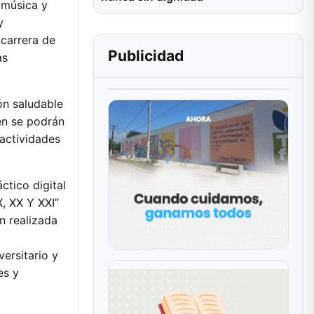
 música y
y
 carrera de
Publicidad
as
ón saludable
én se podrán
 actividades
ctico digital
, XX Y XXI”
n realizada
ersitario y
es y