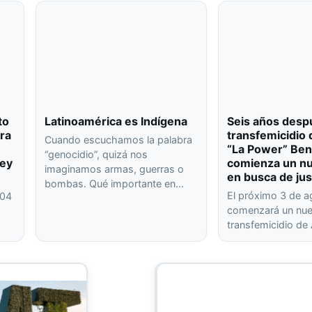
to
Latinoamérica es Indígena
Seis años desp
ra
transfemicidio 
Cuando escuchamos la palabra
“La Power” Ben
“genocidio”, quizá nos
ley
comienza un nu
imaginamos armas, guerras o
en busca de jus
bombas. Qué importante en…
El próximo 3 de 
404
comenzará un nuev
transfemicidio de