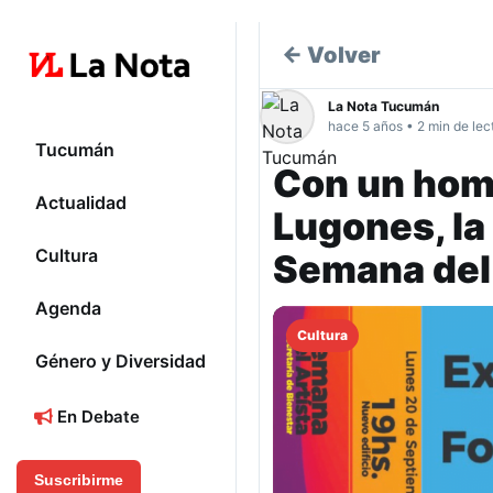
← Volver
La Nota Tucumán
hace 5 años • 2 min de lec
Tucumán
Con un home
Actualidad
Lugones, la
Cultura
Semana del
Agenda
Cultura
Género y Diversidad
En Debate
Suscribirme