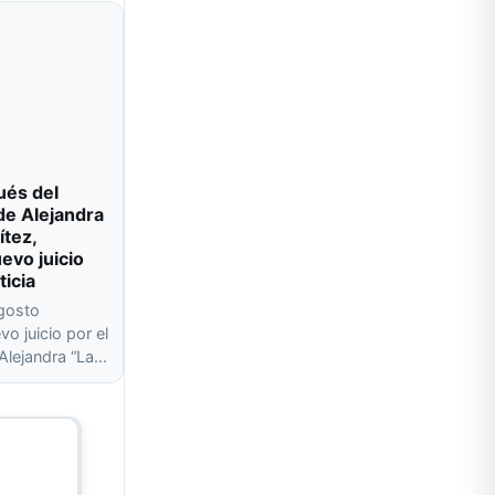
ués del
de Alejandra
ítez,
evo juicio
ticia
agosto
o juicio por el
 Alejandra “La…