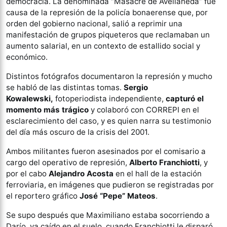
democracia. La denominada “Masacre de Avellaneda” fue
causa de la represión de la policía bonaerense que, por
orden del gobierno nacional, salió a reprimir una
manifestación de grupos piqueteros que reclamaban un
aumento salarial, en un contexto de estallido social y
económico.
Distintos fotógrafos documentaron la represión y mucho
se habló de las distintas tomas.
Sergio
Kowalewski,
fotoperiodista independiente,
capturó el
momento más trágico
y colaboró con CORREPI en el
esclarecimiento del caso, y es quien narra su testimonio
del día más oscuro de la crisis del 2001.
Ambos militantes fueron asesinados por el comisario a
cargo del operativo de represión,
Alberto Franchiotti
, y
por el cabo
Alejandro Acosta
en el hall de la estación
ferroviaria, en imágenes que pudieron se registradas por
el reportero gráfico
José “Pepe” Mateos
.
Se supo después que Maximiliano estaba socorriendo a
Darío, ya caído en el suelo, cuando Franchiotti le disparó