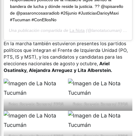
bandera de lucha y dónde reside la justicia. ?️? @spisarello
de @pasaroncosasradiob #26junio #JusticiaxDarioyMaxi
#Tucuman #ConEllosNo
Una publicación compartida de
La Nota
(@lanotatucuman) el
26 J
En la marcha también estuvieron presentes los partidos
políticos que integran el Frente de Izquierda Unidad (PO,
PTS, IS y MST), y los candidatos y candidatas para las
elecciones nacionales de agosto y octubre,
Ariel
Osatinsky, Alejandra Arreguez y Lita Alberstein.
Foto: Gonzalo Romero/ FPDS
Foto: Gonzalo Romero/ FPDS