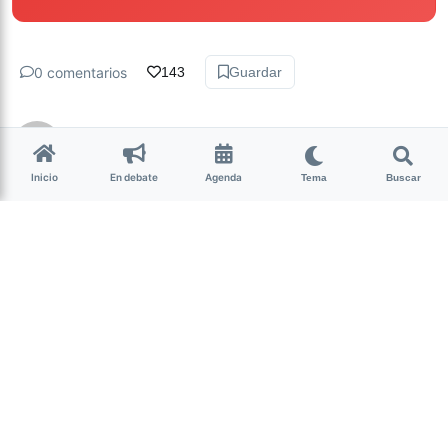
0 comentarios
143
Guardar
hace 6 años • 1 min de lectura
Inicio
En debate
Agenda
Tema
Buscar
Dio negativo el test del joven
del Instituto Roca
El domingo pasado se activó el protocolo de seguridad por
el coronavirus en el Instituto Roca ante la presencia de un
joven con fiebre. Este martes se informó que el hisopado
dio negativo.
“En un control de rutina de toma de temperatura que se
hace dos veces al día, se detectó que uno de los
adolescentes tenía un cuadro febril. De acuerdo a lo