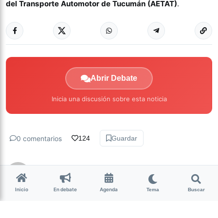
del Transporte Automotor de Tucumán (AETAT)
.
Abrir Debate
Inicia una discusión sobre esta noticia
0 comentarios
124
Guardar
hace 6 años • 2 min de lectura
Inicio
En debate
Agenda
Tema
Buscar
Continúa el ciclo de