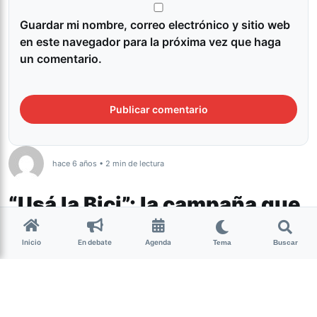
Guardar mi nombre, correo electrónico y sitio web
en este navegador para la próxima vez que haga
un comentario.
hace 6 años • 2 min de lectura
“Usá la Bici”: la campaña que
promueve los beneficios de
Inicio
En debate
Agenda
Tema
Buscar
la bicileta
Cultura
Con un mural pintado por el artista