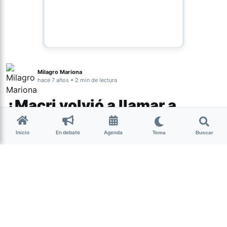
Milagro Mariona
hace 7 años • 2 min de lectura
¿Macri volvió a llamar a
Alberto Fernández?
Inicio
En debate
Agenda
Tema
Buscar
El cepo “parcial” dispuesto por el Gobierno,
habría sido comunicado con anterioridad al
candidato del Frente de Todos, Alberto
Fernández.
Según detalla Ámbito,
Mauricio Macri
volvió a llamar por
teléfono a
Alberto Fernández
el domingo por la mañana
para anticiparle las
medidas sobre control de cambios y