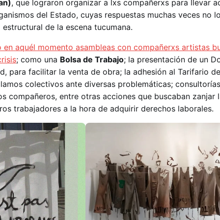
an)
, que lograron organizar a lxs compañerxs para llevar a
rganismos del Estado, cuyas respuestas muchas veces no l
a estructural de la escena tucumana.
zó en aquél momento asambleas con compañerxs artistas 
risis
; como una
Bolsa de Trabajo
; la presentación de un D
d, para facilitar la venta de obra; la adhesión al Tarifario 
lamos colectivos ante diversas problemáticas; consultorías
 los compañeros, entre otras acciones que buscaban zanjar 
tros trabajadores a la hora de adquirir derechos laborales.