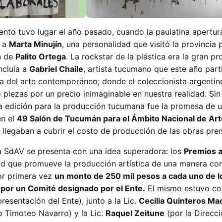
ento tuvo lugar el año pasado, cuando la paulatina apertur
r a
Marta Minujín
, una personalidad que visitó la provincia 
ón de
Palito Ortega
. La rockstar de la plástica era la gran p
ncluía a
Gabriel Chaile
, artista tucumano que este año part
a del arte contemporáneo; donde el coleccionista argenti
o piezas por un precio inimaginable en nuestra realidad. Si
a edición para la producción tucumana fue la promesa de u
en el
49 Salón de Tucumán para el Ámbito Nacional de Art
 llegaban a cubrir el costo de producción de las obras pre
la SdAV se presenta con una idea superadora: los
Premios a
ad que promueve la producción artística de una manera con
por primera vez
un monto de 250 mil pesos a cada uno de l
por un Comité designado por el Ente.
El mismo estuvo c
resentación del Ente), junto a la Lic.
Cecilia Quinteros Ma
 Timoteo Navarro) y la Lic.
Raquel Zeitune
(por la Direcc