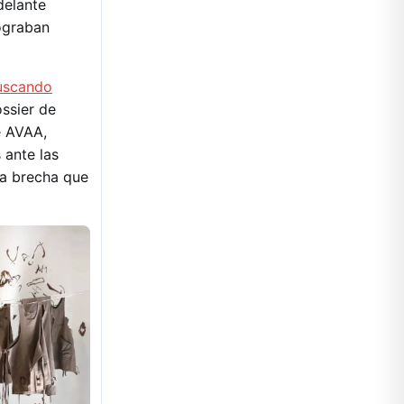
delante
ograban
buscando
ossier de
de AVAA,
 ante las
la brecha que