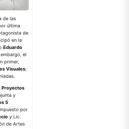
a de las
por última
rotagonista de
icipó en la
no
Eduardo
n embargo, el
n primer,
es Visuales
;
miadas.
 Proyectos
junta y
os 5
ompuesto por
ccio
y Lic.
ión de Artes