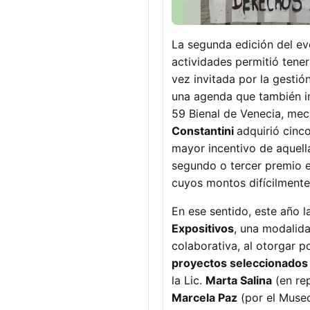
La segunda edición del ev
actividades permitió tene
vez invitada por la gesti
una agenda que también i
59 Bienal de Venecia, mec
Constantini
adquirió cinc
mayor incentivo de aquell
segundo o tercer premio 
cuyos montos difícilmente
En ese sentido, este año 
Expositivos
, una modalid
colaborativa, al otorgar 
proyectos seleccionados 
la Lic.
Marta Salina
(en rep
Marcela Paz
(por el Museo