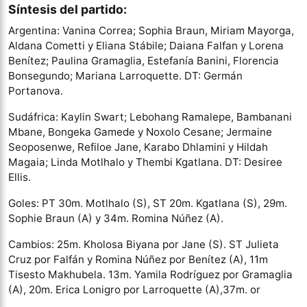
Síntesis del partido:
Argentina: Vanina Correa; Sophia Braun, Miriam Mayorga,
Aldana Cometti y Eliana Stábile; Daiana Falfan y Lorena
Benítez; Paulina Gramaglia, Estefanía Banini, Florencia
Bonsegundo; Mariana Larroquette. DT: Germán
Portanova.
Sudáfrica: Kaylin Swart; Lebohang Ramalepe, Bambanani
Mbane, Bongeka Gamede y Noxolo Cesane; Jermaine
Seoposenwe, Refiloe Jane, Karabo Dhlamini y Hildah
Magaia; Linda Motlhalo y Thembi Kgatlana. DT: Desiree
Ellis.
Goles: PT 30m. Motlhalo (S), ST 20m. Kgatlana (S), 29m.
Sophie Braun (A) y 34m. Romina Núñez (A).
Cambios: 25m. Kholosa Biyana por Jane (S). ST Julieta
Cruz por Falfán y Romina Núñez por Benítez (A), 11m
Tisesto Makhubela. 13m. Yamila Rodríguez por Gramaglia
(A), 20m. Erica Lonigro por Larroquette (A),37m. or