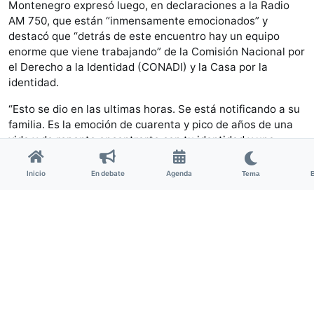
Montenegro expresó luego, en declaraciones a la Radio
AM 750, que están “inmensamente emocionados” y
destacó que “detrás de este encuentro hay un equipo
enorme que viene trabajando” de la Comisión Nacional por
el Derecho a la Identidad (CONADI) y la Casa por la
identidad.
“Esto se dio en las ultimas horas. Se está notificando a su
familia. Es la emoción de cuarenta y pico de años de una
vida y de repente encontrarte con tu identidad y una
familia que te buscó toda la vida. Con esta alegría de las
Abuelas y de los Nietos de seguir sembrando memoria e
Inicio
En debate
Agenda
Tema
identidad”, remarcó Montenegro.
Además sostuvo que este reencuentro es “la prueba viva
de la importancia de la búsqueda de la Memoria, la Verdad
y la Justicia” de recuperar a quien “vivió toda su vida con
una identidad que le impuso el terrorismo de Estado”.
“Uno escucha tantas barbaridades desde hace tiempo
respecto a los derechos humanos, al curro y hay una