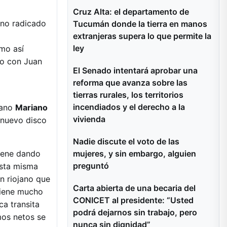
Cruz Alta: el departamento de
no radicado
Tucumán donde la tierra en manos
extranjeras supera lo que permite la
ley
mo así
úo con Juan
El Senado intentará aprobar una
reforma que avanza sobre las
tierras rurales, los territorios
incendiados y el derecho a la
jano
Mariano
vivienda
 nuevo disco
Nadie discute el voto de las
mujeres, y sin embargo, alguien
viene dando
preguntó
esta misma
n riojano que
Carta abierta de una becaria del
tiene mucho
CONICET al presidente: “Usted
ca transita
podrá dejarnos sin trabajo, pero
tmos netos se
nunca sin dignidad”