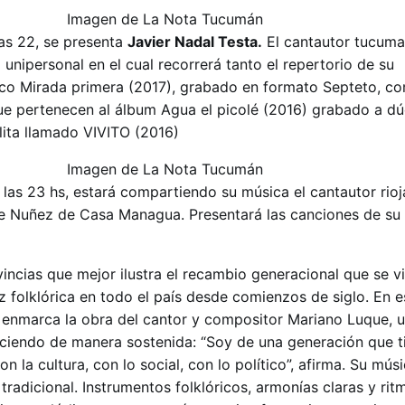
as 22, se presenta
Javier Nadal Testa.
El cantautor tucuma
l unipersonal en el cual recorrerá tanto el repertorio de su
co Mirada primera (2017), grabado en formato Septeto, co
e pertenecen al álbum Agua el picolé (2016) grabado a d
olita llamado VIVITO (2016)
a las 23 hs, estará compartiendo su música el cantautor rio
pe Nuñez de Casa Managua. Presentará las canciones de su
vincias que mejor ilustra el recambio generacional que se 
z folklórica en todo el país desde comienzos de siglo. En 
se enmarca la obra del cantor y compositor Mariano Luque, u
eciendo de manera sostenida: “Soy de una generación que 
 la cultura, con lo social, con lo político”, afirma. Su músi
 tradicional. Instrumentos folklóricos, armonías claras y ri