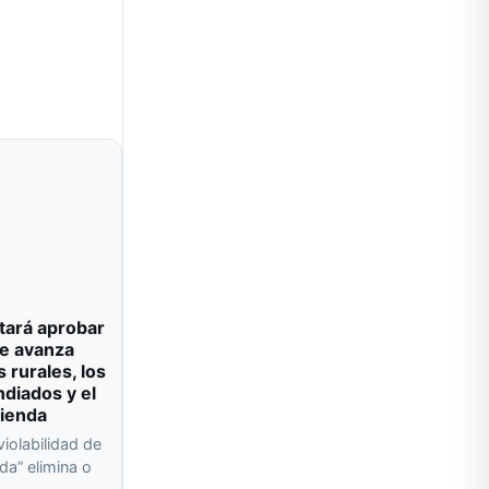
tará aprobar
e avanza
s rurales, los
ndiados y el
vienda
violabilidad de
da” elimina o