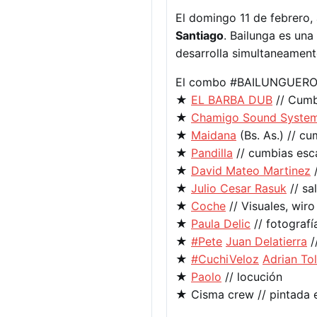
El domingo 11 de febrero, 
Santiago
. Bailunga es una
desarrolla simultaneament
El combo #BAILUNGUERO pa
★
EL BARBA DUB
// Cumb
★
Chamigo Sound Syste
★
Maidana
(Bs. As.) // c
★
Pandilla
// cumbias esc
★
David Mateo Martinez
★
Julio Cesar Rasuk
// sa
★
Coche
// Visuales, wiro
★
Paula Delic
// fotografí
★
#Pete
Juan Delatierra
/
★
#CuchiVeloz
Adrian To
★
Paolo
// locución
★ Cisma crew // pintada 