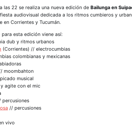
a las 22 se realiza una nueva edición de
Bailunga en Suipa
 fiesta audiovisual dedicada a los ritmos cumbieros y urba
e en Corrientes y Tucumán.
ra esta edición viene así:
ia dub y ritmos urbanos
m
(Corrientes) // electrocumbias
umbias colombianas y mexicanas
abiadoras
// moombahton
lpicado musical
 y agite con el mic
a
/ percusiones
losa
// percusiones
en vivo