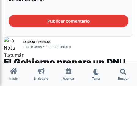
La Nota Tucumán
hace 5 años • 2 min de lectura
El Gobierno prepara un DNU
para garantizar la llegada de
Inicio
En debate
Agenda
vacunas Pfizer, Moderna y
Tema
Buscar
Janssen
Tucumán