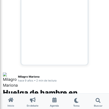
Milagro Mariona
hace 9 años • 2 min de lectura
Huelga de hambre en
cárceles tucumanas
Inicio
En debate
Agenda
Tema
Buscar