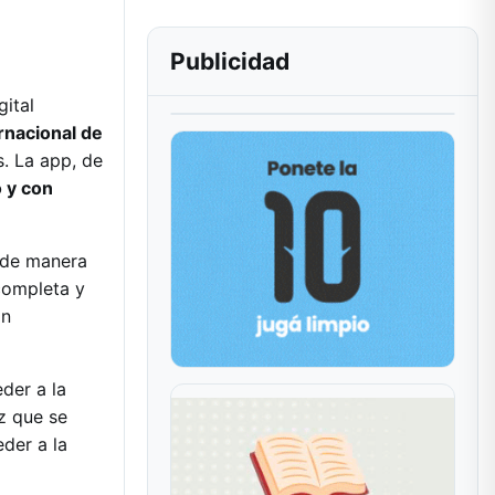
Publicidad
gital
rnacional de
s. La app, de
 y con
 de manera
completa y
in
der a la
ez que se
der a la