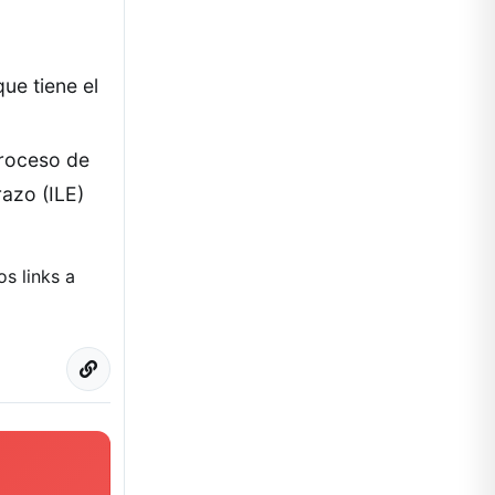
ue tiene el
proceso de
razo (ILE)
s links a