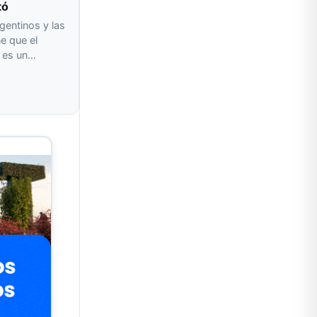
tó
gentinos y las
e que el
o es un…