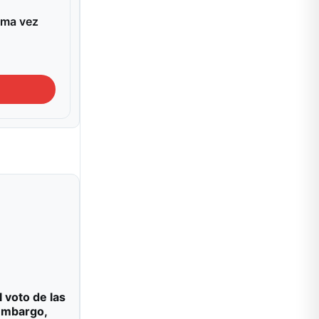
ima vez
l voto de las
 embargo,