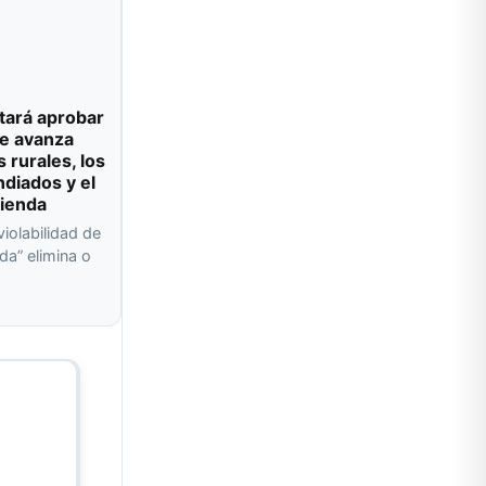
tará aprobar
e avanza
s rurales, los
ndiados y el
vienda
violabilidad de
da” elimina o
a