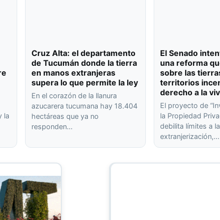
Cruz Alta: el departamento
El Senado inten
de Tucumán donde la tierra
una reforma qu
re
en manos extranjeras
sobre las tierra
supera lo que permite la ley
territorios ince
derecho a la vi
En el corazón de la llanura
El proyecto de “In
azucarera tucumana hay 18.404
 la
la Propiedad Priva
hectáreas que ya no
debilita límites a l
responden…
extranjerización,…