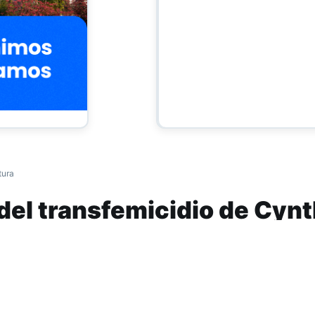
tura
del transfemicidio de Cynt
gen justicia y piden el cup
s