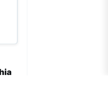
hia
o