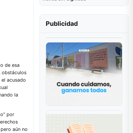
Publicidad
to de esa
s obstáculos
, el acusado
xual
hando la
io” por
Derechos
a pero aún no