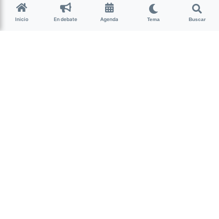
racistas aunque disimulen
Inicio
En debate
Agenda
Tema
Buscar
Actualidad
Pasa todo el tiempo: ciertas personas
me ven y piensan que les voy a robar.
Ahora aprendí a nombrarlos, a